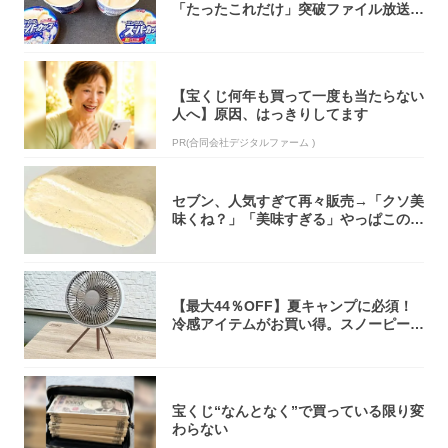
「たったこれだけ」突破ファイル放送で
大注目！...
【宝くじ何年も買って一度も当たらない
人へ】原因、はっきりしてます
PR(合同会社デジタルファーム )
セブン、人気すぎて再々販売→「クソ美
味くね？」「美味すぎる」やっぱこのク
オリティ...
【最大44％OFF】夏キャンプに必須！
冷感アイテムがお買い得。スノーピー
ク・ロゴ...
宝くじ“なんとなく”で買っている限り変
わらない