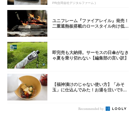
PR(合同会社デジタルファーム )
ユニフレーム『ファイアレイル』発売！
二重遮熱板搭載のロースタイル向け低型
焚き火台
即完売も大納得。サーモスの日傘がなき
ゃ夏を乗り切れない【編集部の言い訳】
【福神漬けのじゃない使い方】「みそ
玉」に仕込んでみた！お湯を注いで30
秒で…朝の...
Recommended by