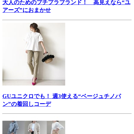
大人のためのプチプラブランド！ 高見えなら“ユ
アーズ”におまかせ
GUユニクロでも！ 週3使える“ベージュチノパ
ン”の着回しコーデ