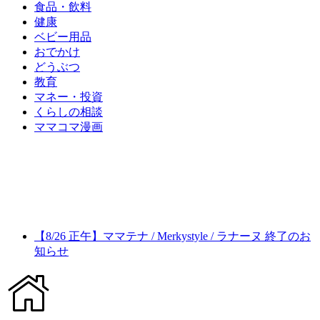
食品・飲料
健康
ベビー用品
おでかけ
どうぶつ
教育
マネー・投資
くらしの相談
ママコマ漫画
【8/26 正午】ママテナ / Merkystyle / ラナーヌ 終了のお
知らせ