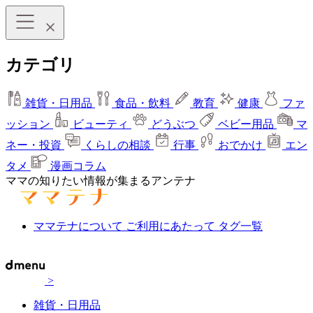
カテゴリ
雑貨・日用品
食品・飲料
教育
健康
ファ
ッション
ビューティ
どうぶつ
ベビー用品
マ
ネー・投資
くらしの相談
行事
おでかけ
エン
タメ
漫画コラム
ママの知りたい情報が集まるアンテナ
ママテナについて
ご利用にあたって
タグ一覧
>
雑貨・日用品