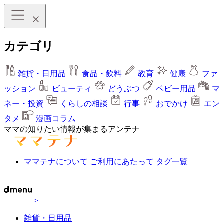
カテゴリ
雑貨・日用品
食品・飲料
教育
健康
ファ
ッション
ビューティ
どうぶつ
ベビー用品
マ
ネー・投資
くらしの相談
行事
おでかけ
エン
タメ
漫画コラム
ママの知りたい情報が集まるアンテナ
ママテナについて
ご利用にあたって
タグ一覧
>
雑貨・日用品