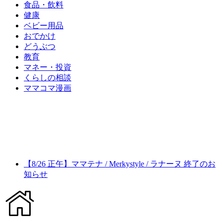
食品・飲料
健康
ベビー用品
おでかけ
どうぶつ
教育
マネー・投資
くらしの相談
ママコマ漫画
【8/26 正午】ママテナ / Merkystyle / ラナーヌ 終了のお
知らせ