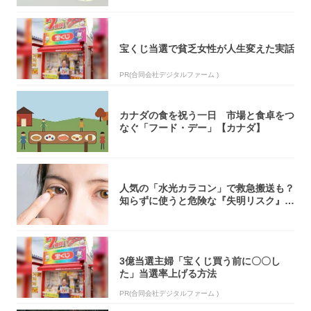
宝くじ当選で貧乏女性が人生変えた実話
PR(合同会社デジタルファーム )
カナダの食を祝う一日 市場と食卓をつ
なぐ「フード・デー」【カナダ】
人気の「水光カラコン」で救急搬送も？
知らずに使うと危険な『失明リスク』と
医師が教...
3億当選主婦「宝くじ買う前に〇〇し
た」当選率上げる方法
PR(合同会社デジタルファーム )