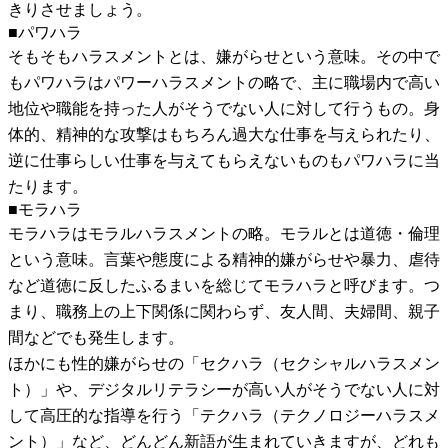
きりさせましょう。
■パワハラ
そもそもハラスメントとは、嫌がらせという意味。その中で
もパワハラはパワーハラスメントの略で、主に職場内で高い
地位や職能を持った人がそうでない人に対して行うもの。身
体的、精神的な攻撃はもちろん過大な仕事を与えられたり、
逆に仕事らしい仕事を与えてもらえないものもパワハラに当
たります。
■モラハラ
モラハラはモラルハラスメントの略。モラルとは道徳・倫理
という意味。言葉や態度による精神的嫌がらせや暴力、虐待
など道徳に反したふるまいを総じてモラハラと呼びます。つ
まり、職務上の上下関係に関わらず、友人間、夫婦間、親子
間などでも発生します。
ほかにも性的嫌がらせの「セクハラ（セクシャルハラスメン
ト）」や、デジタルリテラシーが高い人がそうでない人に対
して高圧的な指導を行う「テクハラ（テクノロジーハラスメ
ント）」など、どんどん新語が生まれていきますが、どれも