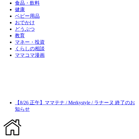
食品・飲料
健康
ベビー用品
おでかけ
どうぶつ
教育
マネー・投資
くらしの相談
ママコマ漫画
【8/26 正午】ママテナ / Merkystyle / ラナーヌ 終了のお
知らせ