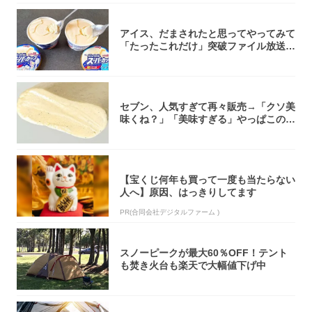
アイス、だまされたと思ってやってみて
「たったこれだけ」突破ファイル放送で
大注目！...
セブン、人気すぎて再々販売→「クソ美
味くね？」「美味すぎる」やっぱこのク
オリティ...
【宝くじ何年も買って一度も当たらない
人へ】原因、はっきりしてます
PR(合同会社デジタルファーム )
スノーピークが最大60％OFF！テント
も焚き火台も楽天で大幅値下げ中