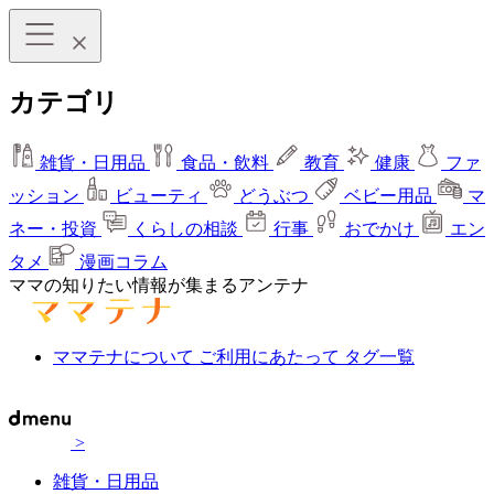
カテゴリ
雑貨・日用品
食品・飲料
教育
健康
ファ
ッション
ビューティ
どうぶつ
ベビー用品
マ
ネー・投資
くらしの相談
行事
おでかけ
エン
タメ
漫画コラム
ママの知りたい情報が集まるアンテナ
ママテナについて
ご利用にあたって
タグ一覧
>
雑貨・日用品