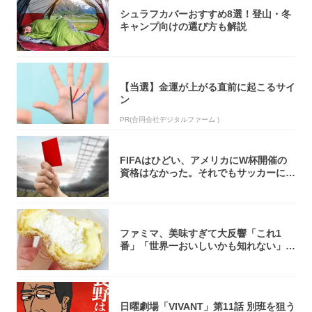
シュラフカバーおすすめ8選！登山・冬
キャンプ向けの選び方も解説
【当選】金運が上がる直前に起こるサイ
ン
PR(合同会社デジタルファーム )
FIFAはひどい、アメリカにW杯開催の
資格はなかった。それでもサッカーには
夢があ...
ファミマ、美味すぎて大反響「これ1
番」「世界一おいしいかも知れない」
「飲めそう」
日曜劇場「VIVANT」第11話 別班を狙う