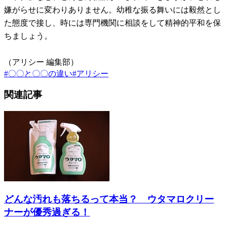
嫌がらせに変わりありません。幼稚な振る舞いには毅然とし
た態度で接し、時には専門機関に相談をして精神的平和を保
ちましょう。
（アリシー 編集部）
#
〇〇と〇〇の違い
#
アリシー
関連記事
どんな汚れも落ちるって本当？ ウタマロクリー
ナーが優秀過ぎる！