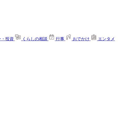
ー・投資
くらしの相談
行事
おでかけ
エンタメ