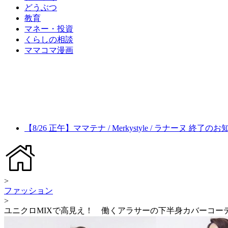
どうぶつ
教育
マネー・投資
くらしの相談
ママコマ漫画
【8/26 正午】ママテナ / Merkystyle / ラナーヌ 終了の
>
ファッション
>
ユニクロMIXで高見え！ 働くアラサーの下半身カバーコー