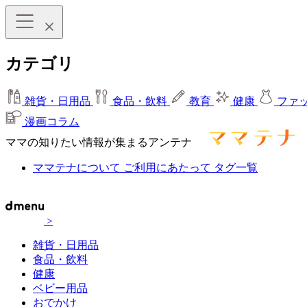
カテゴリ
雑貨・日用品
食品・飲料
教育
健康
ファ
漫画コラム
ママの知りたい情報が集まるアンテナ
ママテナについて
ご利用にあたって
タグ一覧
>
雑貨・日用品
食品・飲料
健康
ベビー用品
おでかけ