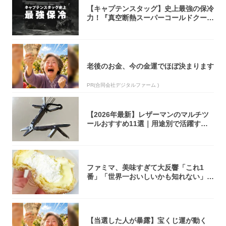
【キャプテンスタッグ】史上最強の保冷
力！『真空断熱スーパーコールドクーラ
ーボック...
老後のお金、今の金運でほぼ決まります
PR(合同会社デジタルファーム )
【2026年最新】レザーマンのマルチツ
ールおすすめ11選｜用途別で活躍する
モデル...
ファミマ、美味すぎて大反響「これ1
番」「世界一おいしいかも知れない」
「飲めそう」
【当選した人が暴露】宝くじ運が動く