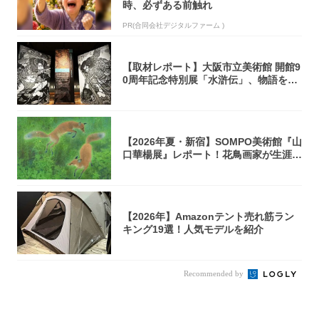
時、必ずある前触れ
PR(合同会社デジタルファーム )
【取材レポート】大阪市立美術館 開館9
0周年記念特別展「水滸伝」、物語を知
らない...
【2026年夏・新宿】SOMPO美術館『山
口華楊展』レポート！花鳥画家が生涯描
き...
【2026年】Amazonテント売れ筋ラン
キング19選！人気モデルを紹介
Recommended by