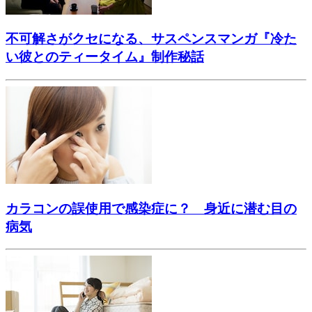
不可解さがクセになる、サスペンスマンガ『冷た
い彼とのティータイム』制作秘話
カラコンの誤使用で感染症に？ 身近に潜む目の
病気