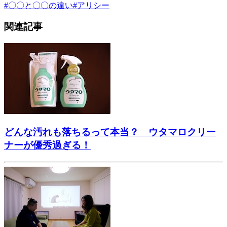
#
〇〇と〇〇の違い
#
アリシー
関連記事
どんな汚れも落ちるって本当？ ウタマロクリー
ナーが優秀過ぎる！