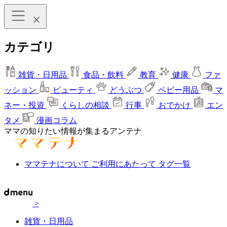
カテゴリ
雑貨・日用品
食品・飲料
教育
健康
ファ
ッション
ビューティ
どうぶつ
ベビー用品
マ
ネー・投資
くらしの相談
行事
おでかけ
エン
タメ
漫画コラム
ママの知りたい情報が集まるアンテナ
ママテナについて
ご利用にあたって
タグ一覧
>
雑貨・日用品