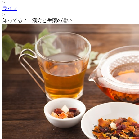
>
ライフ
>
知ってる？ 漢方と生薬の違い