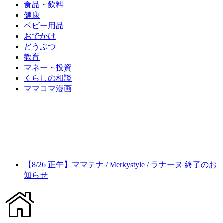
食品・飲料
健康
ベビー用品
おでかけ
どうぶつ
教育
マネー・投資
くらしの相談
ママコマ漫画
【8/26 正午】ママテナ / Merkystyle / ラナーヌ 終了のお
知らせ