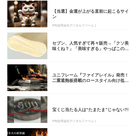
【当選】金運が上がる直前に起こるサイ
ン
PR(合同会社デジタルファーム )
セブン、人気すぎて再々販売→「クソ美
味くね？」「美味すぎる」やっぱこのク
オリティ...
ユニフレーム『ファイアレイル』発売！
二重遮熱板搭載のロースタイル向け低型
焚き火台
宝くじ当たる人は“たまたま”じゃない?!
PR(合同会社デジタルファーム )