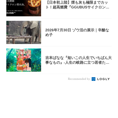
【日本初上陸】煙も灰も極限までカッ
ト！超高燃費『GGUBUSサイクロン焚
火台』が...
2026年7月30日 ゾウ活の展示｜辛酸な
め子
吉本ばなな『短いこの人生でいちばん大
事なもの』-人生の岐路に立つ若者たち
を通して...
Recommended by