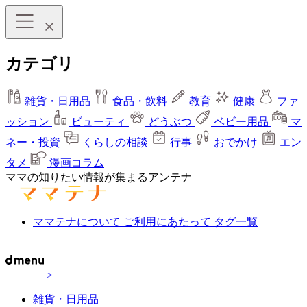
カテゴリ
雑貨・日用品
食品・飲料
教育
健康
ファ
ッション
ビューティ
どうぶつ
ベビー用品
マ
ネー・投資
くらしの相談
行事
おでかけ
エン
タメ
漫画コラム
ママの知りたい情報が集まるアンテナ
ママテナについて
ご利用にあたって
タグ一覧
>
雑貨・日用品