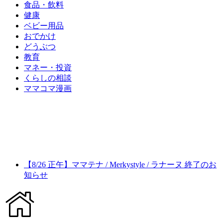
食品・飲料
健康
ベビー用品
おでかけ
どうぶつ
教育
マネー・投資
くらしの相談
ママコマ漫画
【8/26 正午】ママテナ / Merkystyle / ラナーヌ 終了のお
知らせ