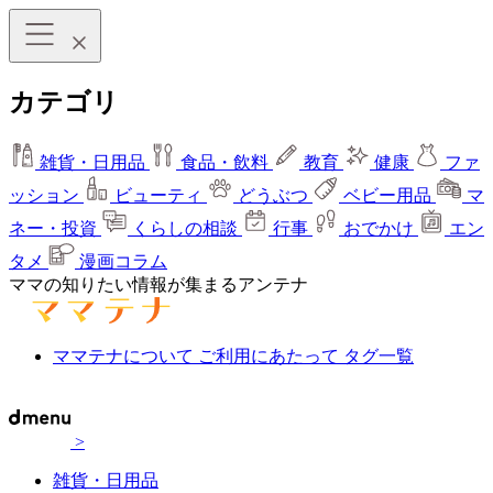
カテゴリ
雑貨・日用品
食品・飲料
教育
健康
ファ
ッション
ビューティ
どうぶつ
ベビー用品
マ
ネー・投資
くらしの相談
行事
おでかけ
エン
タメ
漫画コラム
ママの知りたい情報が集まるアンテナ
ママテナについて
ご利用にあたって
タグ一覧
>
雑貨・日用品