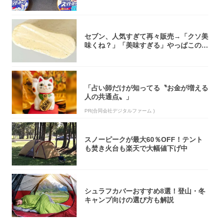
大注目！...
セブン、人気すぎて再々販売→「クソ美
味くね？」「美味すぎる」やっぱこのク
オリティ...
「占い師だけが知ってる〝お金が増える
人の共通点〟」
PR(合同会社デジタルファーム )
スノーピークが最大60％OFF！テント
も焚き火台も楽天で大幅値下げ中
シュラフカバーおすすめ8選！登山・冬
キャンプ向けの選び方も解説