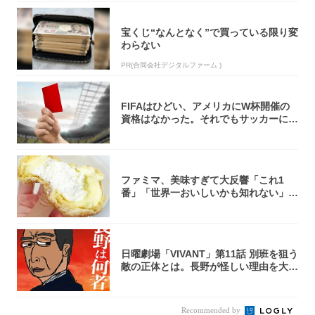
宝くじ“なんとなく”で買っている限り変
わらない
PR(合同会社デジタルファーム )
FIFAはひどい、アメリカにW杯開催の
資格はなかった。それでもサッカーには
夢があ...
ファミマ、美味すぎて大反響「これ1
番」「世界一おいしいかも知れない」
「飲めそう」
日曜劇場「VIVANT」第11話 別班を狙う
敵の正体とは。長野が怪しい理由を大
考...
Recommended by