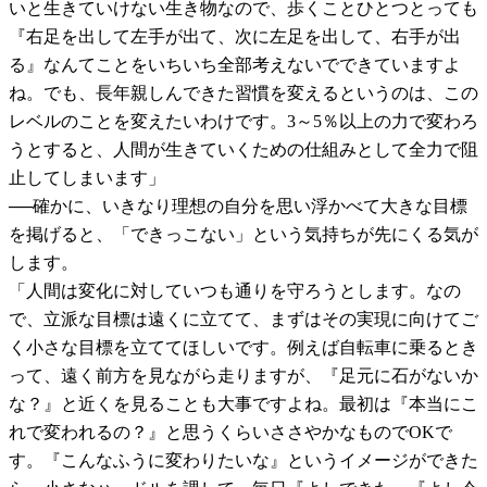
いと生きていけない生き物なので、歩くことひとつとっても
『右足を出して左手が出て、次に左足を出して、右手が出
る』なんてことをいちいち全部考えないでできていますよ
ね。でも、長年親しんできた習慣を変えるというのは、この
レベルのことを変えたいわけです。3～5％以上の力で変わろ
うとすると、人間が生きていくための仕組みとして全力で阻
止してしまいます」
──確かに、いきなり理想の自分を思い浮かべて大きな目標
を掲げると、「できっこない」という気持ちが先にくる気が
します。
「人間は変化に対していつも通りを守ろうとします。なの
で、立派な目標は遠くに立てて、まずはその実現に向けてご
く小さな目標を立ててほしいです。例えば自転車に乗るとき
って、遠く前方を見ながら走りますが、『足元に石がないか
な？』と近くを見ることも大事ですよね。最初は『本当にこ
れで変われるの？』と思うくらいささやかなものでOKで
す。『こんなふうに変わりたいな』というイメージができた