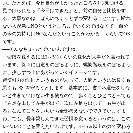
い。たとえば、今日自分がよかったところを1つ見つける。
見つけられたら『今日はできた』と、前の自分と比較をす
る。大事なのは、ほんのちょっとずつ変わることです。断れ
ない人が急にNOというところまでいくのではなくて、自分
の今の気持ちはNOなんだということがわかる、くらいでOK
です」
──そんなちょっとでいいんですね。
「習慣を変えるには3～5%くらいの変化が大事だと言われて
います。徐々に山道をのぼるように、螺旋階段をのぼるよう
に、少しずつ上にあがっていくイメージです。
習慣引力の法則というものがあって、人間というのは良くも
悪くも“今”を守ろうとします。基本的に、省エネ運転をしな
いと生きていけない生き物なので、歩くことひとつとっても
『右足を出して左手が出て、次に左足を出して、右手が出
る』なんてことをいちいち全部考えないでできていますよ
ね。でも、長年親しんできた習慣を変えるというのは、この
レベルのことを変えたいわけです。3～5％以上の力で変わろ