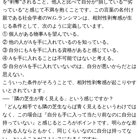
を“剥奪”されること。他人と比べて自分が“損している”“劣
っている”と感じて不満を抱くことです。この言葉の名付け
親である社会学者のW.G.ランシマンは、相対性剥奪感が生
じる条件として、次のように定義しています。
① 個人がある物事Aを望んでいる。
② 他の人がAを手に入れているのを知っている。
③ 自分にもAを手に入れる資格があると感じている。
④ Aを手に入れることは不可能ではないと考える。
⑤ 自分がAを手に入れていないのは、自分が悪いからだとは
思えない。
こういった条件がそろうことで、相対性剥奪感が起こりやす
いとされています」
──「隣の芝生が青く見える」という感じですか？
「どんな相手でも隣の芝生ならば青く見えるというわけでは
なく、この場合は『自分も手に入って当たり前なのに自分は
持っていない』と感じるところがポイントです。明らかな差
がある人ならともかく、同じくらいなのに自分は持ってな
い、ということがストレスになるんですね」