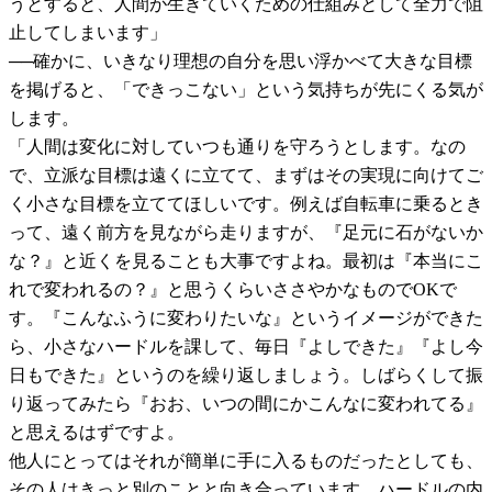
うとすると、人間が生きていくための仕組みとして全力で阻
止してしまいます」
──確かに、いきなり理想の自分を思い浮かべて大きな目標
を掲げると、「できっこない」という気持ちが先にくる気が
します。
「人間は変化に対していつも通りを守ろうとします。なの
で、立派な目標は遠くに立てて、まずはその実現に向けてご
く小さな目標を立ててほしいです。例えば自転車に乗るとき
って、遠く前方を見ながら走りますが、『足元に石がないか
な？』と近くを見ることも大事ですよね。最初は『本当にこ
れで変われるの？』と思うくらいささやかなものでOKで
す。『こんなふうに変わりたいな』というイメージができた
ら、小さなハードルを課して、毎日『よしできた』『よし今
日もできた』というのを繰り返しましょう。しばらくして振
り返ってみたら『おお、いつの間にかこんなに変われてる』
と思えるはずですよ。
他人にとってはそれが簡単に手に入るものだったとしても、
その人はきっと別のことと向き合っています。ハードルの内