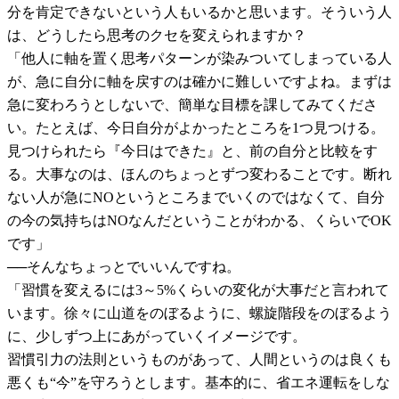
分を肯定できないという人もいるかと思います。そういう人
は、どうしたら思考のクセを変えられますか？
「他人に軸を置く思考パターンが染みついてしまっている人
が、急に自分に軸を戻すのは確かに難しいですよね。まずは
急に変わろうとしないで、簡単な目標を課してみてくださ
い。たとえば、今日自分がよかったところを1つ見つける。
見つけられたら『今日はできた』と、前の自分と比較をす
る。大事なのは、ほんのちょっとずつ変わることです。断れ
ない人が急にNOというところまでいくのではなくて、自分
の今の気持ちはNOなんだということがわかる、くらいでOK
です」
──そんなちょっとでいいんですね。
「習慣を変えるには3～5%くらいの変化が大事だと言われて
います。徐々に山道をのぼるように、螺旋階段をのぼるよう
に、少しずつ上にあがっていくイメージです。
習慣引力の法則というものがあって、人間というのは良くも
悪くも“今”を守ろうとします。基本的に、省エネ運転をしな