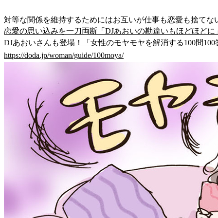
対等な関係を維持するためにはお互いが仕事も恋愛も捨てな
恋愛の思い込みを一刀両断「DJあおいの勘違いもほどほどに
DJあおいさんも登場！「女性のモヤモヤを解消する100問10
https://doda.jp/woman/guide/100moya/