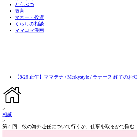
どうぶつ
教育
マネー・投資
くらしの相談
ママコマ漫画
【8/26 正午】ママテナ / Merkystyle / ラナーヌ 終了の
>
相談
>
第21回 彼の海外赴任について行くか、仕事を取るかで悩む