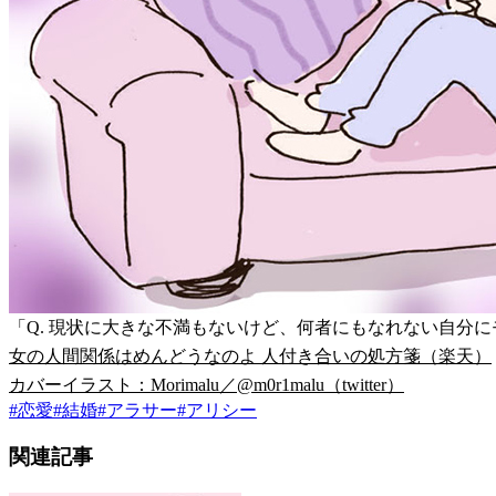
「Q. 現状に大きな不満もないけど、何者にもなれない自分
女の人間関係はめんどうなのよ 人付き合いの処方箋（楽天）
カバーイラスト：Morimalu／@m0r1malu（twitter）
#
恋愛
#
結婚
#
アラサー
#
アリシー
関連記事