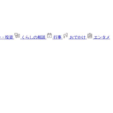
ー・投資
くらしの相談
行事
おでかけ
エンタメ