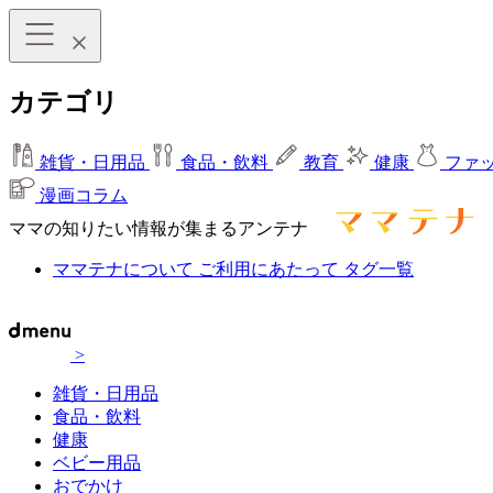
カテゴリ
雑貨・日用品
食品・飲料
教育
健康
ファ
漫画コラム
ママの知りたい情報が集まるアンテナ
ママテナについて
ご利用にあたって
タグ一覧
>
雑貨・日用品
食品・飲料
健康
ベビー用品
おでかけ