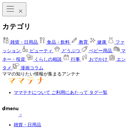
カテゴリ
雑貨・日用品
食品・飲料
教育
健康
ファ
ッション
ビューティ
どうぶつ
ベビー用品
マ
ネー・投資
くらしの相談
行事
おでかけ
エン
タメ
漫画コラム
ママの知りたい情報が集まるアンテナ
ママテナについて
ご利用にあたって
タグ一覧
>
雑貨・日用品