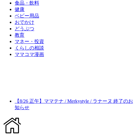
食品・飲料
健康
ベビー用品
おでかけ
どうぶつ
教育
マネー・投資
くらしの相談
ママコマ漫画
【8/26 正午】ママテナ / Merkystyle / ラナーヌ 終了のお
知らせ