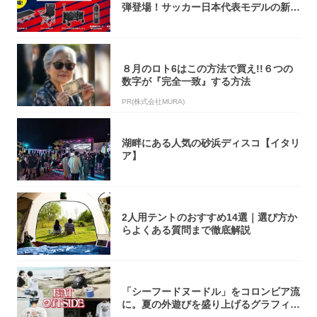
弾登場！サッカー日本代表モデルの新作
5アイ...
８月のロト6はこの方法で買え!!６つの
数字が『完全一致』する方法
PR(株式会社MURA)
湖畔にある人気の砂浜ディスコ【イタリ
ア】
2人用テントのおすすめ14選｜選び方か
らよくある質問まで徹底解説
「シーフードヌードル」をコロンビア流
に。夏の外遊びを盛り上げるグラフィッ