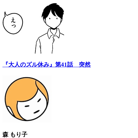
『大人のズル休み』第41話 突然
森 もり子