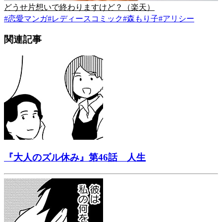
どうせ片想いで終わりますけど？（楽天）
#
恋愛マンガ
#
レディースコミック
#
森もり子
#
アリシー
関連記事
『大人のズル休み』第46話 人生