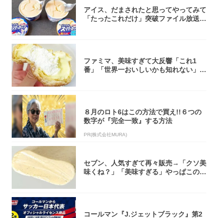
アイス、だまされたと思ってやってみて
「たったこれだけ」突破ファイル放送で
大注目！...
ファミマ、美味すぎて大反響「これ1
番」「世界一おいしいかも知れない」
「飲めそう」
８月のロト6はこの方法で買え!!６つの
数字が『完全一致』する方法
PR(株式会社MURA)
セブン、人気すぎて再々販売→「クソ美
味くね？」「美味すぎる」やっぱこのク
オリティ...
コールマン『J.ジェットブラック』第2