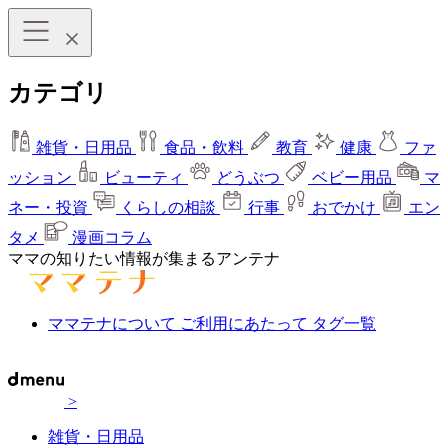
カテゴリ
雑貨・日用品
食品・飲料
教育
健康
ファ
ッション
ビューティ
どうぶつ
ベビー用品
マ
ネー・投資
くらしの相談
行事
おでかけ
エン
タメ
漫画コラム
ママの知りたい情報が集まるアンテナ
ママテナについて
ご利用にあたって
タグ一覧
>
雑貨・日用品