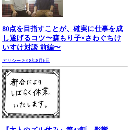
80点を目指すことが、確実に仕事を成
し遂げるコツ〜森もり子×さわぐちけ
いすけ対談 前編〜
アリシー
2018年8月6日
『大人のズル休み』第43話 影響