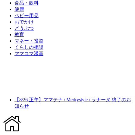
食品・飲料
健康
ベビー用品
おでかけ
どうぶつ
教育
マネー・投資
くらしの相談
ママコマ漫画
【8/26 正午】ママテナ / Merkystyle / ラナーヌ 終了のお
知らせ