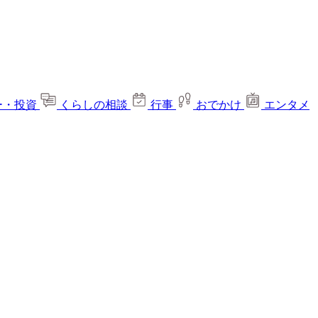
ー・投資
くらしの相談
行事
おでかけ
エンタメ