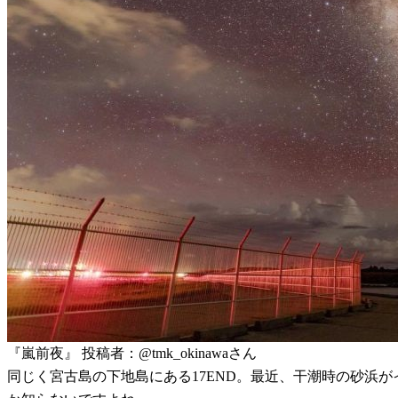
『嵐前夜』 投稿者：@tmk_okinawaさん
同じく宮古島の下地島にある17END。最近、干潮時の砂浜