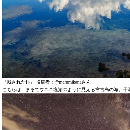
『残された鏡』 投稿者：@marumikanaさん
こちらは、まるでウユニ塩湖のように見える宮古島の海。干