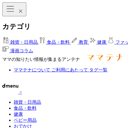
カテゴリ
雑貨・日用品
食品・飲料
教育
健康
ファ
漫画コラム
ママの知りたい情報が集まるアンテナ
ママテナについて
ご利用にあたって
タグ一覧
>
雑貨・日用品
食品・飲料
健康
ベビー用品
おでかけ