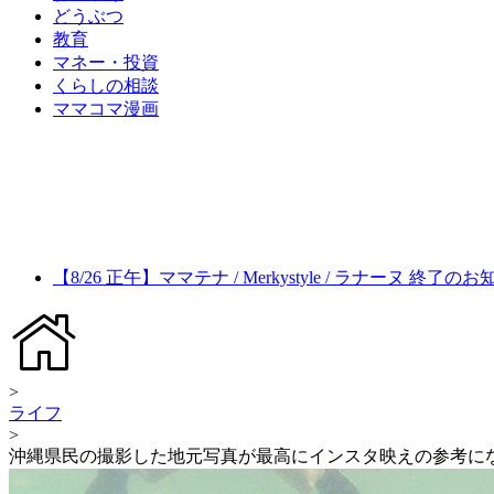
どうぶつ
教育
マネー・投資
くらしの相談
ママコマ漫画
【8/26 正午】ママテナ / Merkystyle / ラナーヌ 終了の
>
ライフ
>
沖縄県民の撮影した地元写真が最高にインスタ映えの参考に