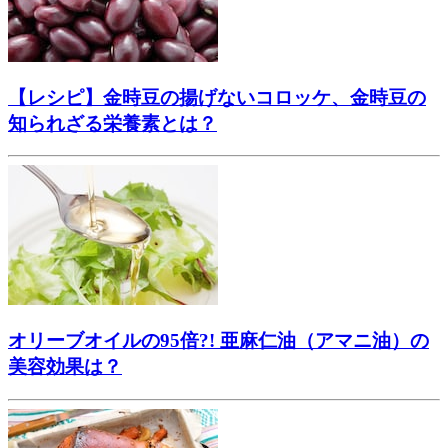
【レシピ】金時豆の揚げないコロッケ、金時豆の
知られざる栄養素とは？
オリーブオイルの95倍?! 亜麻仁油（アマニ油）の
美容効果は？