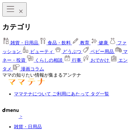
カテゴリ
雑貨・日用品
食品・飲料
教育
健康
ファ
ッション
ビューティ
どうぶつ
ベビー用品
マ
ネー・投資
くらしの相談
行事
おでかけ
エン
タメ
漫画コラム
ママの知りたい情報が集まるアンテナ
ママテナについて
ご利用にあたって
タグ一覧
>
雑貨・日用品