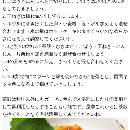
1. ごぼうとにんじんを千切りにし、ごぼうは3分ほど水にさ
らしておきましょう。
2. 玉ねぎは幅1cmのくし切りにします。
3. ボウルに溶きほぐした卵・小麦粉・塩・水を加えよく混ぜ
合わせます（水の量はホットケーキのタネくらいのなめらか
さになるよう調整してください）。
4. 3と別のボウルに茶殻・むきエビ・ごぼう・玉ねぎ・にん
じん・片栗粉を加え満遍なく混ぜ合わせましょう。
5. 4の具材を3の衣に加え、さっくりと混ぜ合わせてくださ
い。
6. 160度の油にスプーンと箸を使いながら5を落とし、両面キ
ツネ色になるまで揚げていきましょう。
茶殻は料理以外にもガーゼに包んで入浴剤にしたり消臭剤と
して再利用したりすることも可能です。是非これからは茶殻
を捨てることなく有効活用してみてくださいね。