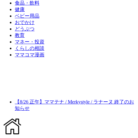
食品・飲料
健康
ベビー用品
おでかけ
どうぶつ
教育
マネー・投資
くらしの相談
ママコマ漫画
【8/26 正午】ママテナ / Merkystyle / ラナーヌ 終了のお
知らせ