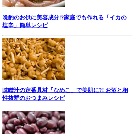
晩酌のお供に美容成分!?家庭でも作れる「イカの
塩辛」簡単レシピ
味噌汁の定番具材「なめこ」で美肌に?! お酒と相
性抜群のおつまみレシピ