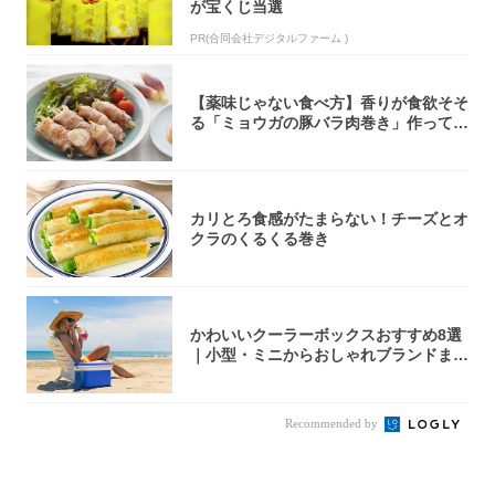
が宝くじ当選
PR(合同会社デジタルファーム )
【薬味じゃない食べ方】香りが食欲そそ
る「ミョウガの豚バラ肉巻き」作ってみ
た！辛み...
カリとろ食感がたまらない！チーズとオ
クラのくるくる巻き
かわいいクーラーボックスおすすめ8選
｜小型・ミニからおしゃれブランドまで
【202...
Recommended by