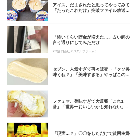
アイス、だまされたと思ってやってみて
「たったこれだけ」突破ファイル放送で
大注目！...
「怖いくらい貯金が増えた…」占い師の
言う通りにしてみただけ
PR(合同会社デジタルファーム )
セブン、人気すぎて再々販売→「クソ美
味くね？」「美味すぎる」やっぱこのク
オリティ...
ファミマ、美味すぎて大反響「これ1
番」「世界一おいしいかも知れない」
「飲めそう」
「現実…？」〇〇をしただけで貧困主婦