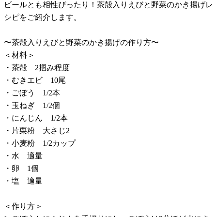
ビールとも相性ぴったり！茶殻入りえびと野菜のかき揚げレ
シピをご紹介します。
〜茶殻入りえびと野菜のかき揚げの作り方〜
＜材料＞
・茶殻 2掴み程度
・むきエビ 10尾
・ごぼう 1/2本
・玉ねぎ 1/2個
・にんじん 1/2本
・片栗粉 大さじ2
・小麦粉 1/2カップ
・水 適量
・卵 1個
・塩 適量
＜作り方＞