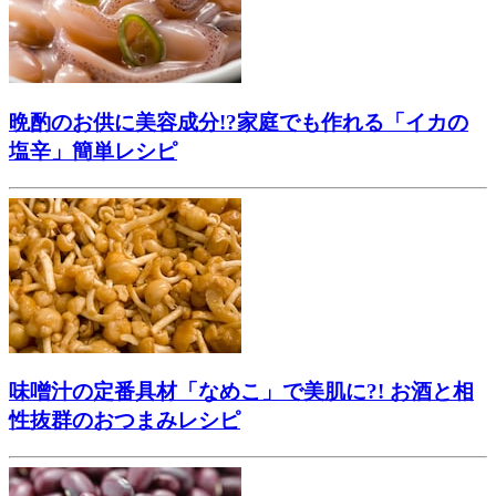
晩酌のお供に美容成分!?家庭でも作れる「イカの
塩辛」簡単レシピ
味噌汁の定番具材「なめこ」で美肌に?! お酒と相
性抜群のおつまみレシピ