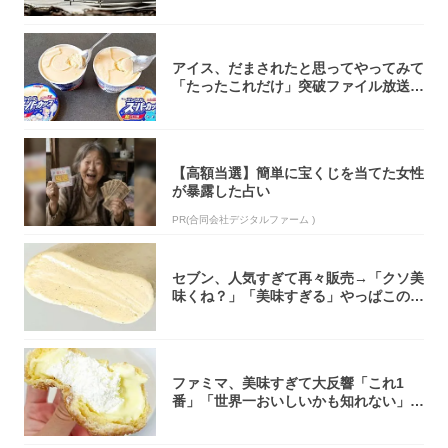
アイス、だまされたと思ってやってみて
「たったこれだけ」突破ファイル放送で
大注目！...
【高額当選】簡単に宝くじを当てた女性
が暴露した占い
PR(合同会社デジタルファーム )
セブン、人気すぎて再々販売→「クソ美
味くね？」「美味すぎる」やっぱこのク
オリティ...
ファミマ、美味すぎて大反響「これ1
番」「世界一おいしいかも知れない」
「飲めそう」