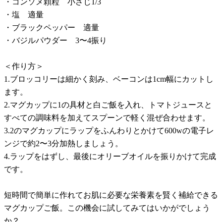
・コンソメ顆粒 小さじ1/3
・塩 適量
・ブラックペッパー 適量
・バジルパウダー 3〜4振り
＜作り方＞
1.ブロッコリーは細かく刻み、ベーコンは1cm幅にカットし
ます。
2.マグカップに1の具材と白ご飯を入れ、トマトジュースと
すべての調味料を加えてスプーンで軽く混ぜ合わせます。
3.2のマグカップにラップをふんわりとかけて600wの電子レ
ンジで約2〜3分加熱しましょう。
4.ラップをはずし、最後にオリーブオイルを振りかけて完成
です。
短時間で簡単に作れてお肌に必要な栄養素を賢く補給できる
マグカップご飯。この機会に試してみてはいかがでしょう
か？