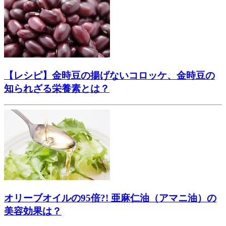
【レシピ】金時豆の揚げないコロッケ、金時豆の
知られざる栄養素とは？
オリーブオイルの95倍?! 亜麻仁油（アマニ油）の
美容効果は？