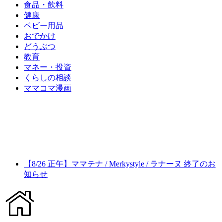
食品・飲料
健康
ベビー用品
おでかけ
どうぶつ
教育
マネー・投資
くらしの相談
ママコマ漫画
【8/26 正午】ママテナ / Merkystyle / ラナーヌ 終了のお
知らせ