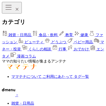
カテゴリ
雑貨・日用品
食品・飲料
教育
健康
ファ
ッション
ビューティ
どうぶつ
ベビー用品
マ
ネー・投資
くらしの相談
行事
おでかけ
エン
タメ
漫画コラム
ママの知りたい情報が集まるアンテナ
ママテナについて
ご利用にあたって
タグ一覧
>
雑貨・日用品