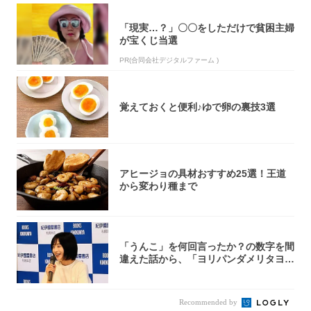
「現実…？」〇〇をしただけで貧困主婦
が宝くじ当選
PR(合同会社デジタルファーム )
覚えておくと便利♪ゆで卵の裏技3選
アヒージョの具材おすすめ25選！王道
から変わり種まで
「うんこ」を何回言ったか？の数字を間
違えた話から、「ヨリパンダメリタヨコ
エビ」の...
Recommended by