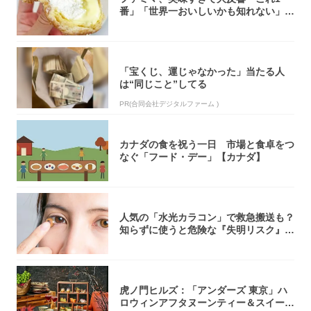
番」「世界一おいしいかも知れない」
「飲めそう」
「宝くじ、運じゃなかった」当たる人
は“同じこと”してる
PR(合同会社デジタルファーム )
カナダの食を祝う一日 市場と食卓をつ
なぐ「フード・デー」【カナダ】
人気の「水光カラコン」で救急搬送も？
知らずに使うと危険な『失明リスク』と
医師が教...
虎ノ門ヒルズ：「アンダーズ 東京」ハ
ロウィンアフタヌーンティー＆スイーツ