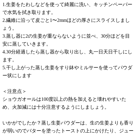
1.生姜をたわしなどを使って綺麗に洗い、キッチンペーパー
で水気を拭き取ります。
2.繊維に沿って皮ごと1〜2mmほどの厚さにスライスしまし
ょう。
3.蒸し器に2の生姜が重ならないように並べ、30分ほどを目
安に蒸していきます。
4.30分経過したら蒸し器から取り出し、丸一日天日干しにし
ます。
5.干し上がった蒸し生姜をすり鉢やミルサーを使ってパウダ
ー状にします
＜注意点＞
ショウガオールは100度以上の熱を加えると壊れやすいた
め、火加減には十分注意するようにしましょう。
いかがでしたか？蒸し生姜パウダーは、生の生姜よりも香り
が弱いのでバターを塗ったトーストの上にかけたり、ジュー