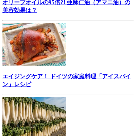
オリーブオイルの95倍?! 亜麻仁油（アマニ油）の
美容効果は？
エイジングケア！ ドイツの家庭料理「アイスバイ
ン」レシピ