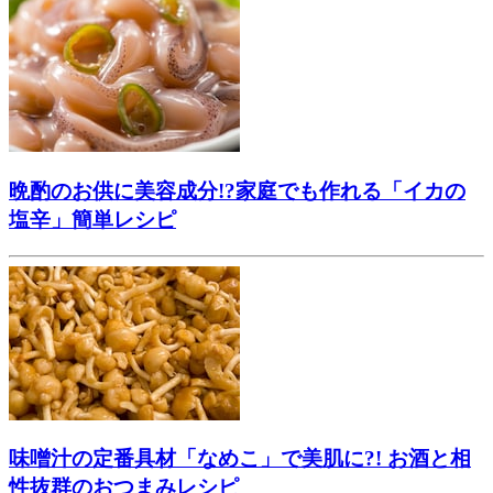
晩酌のお供に美容成分!?家庭でも作れる「イカの
塩辛」簡単レシピ
味噌汁の定番具材「なめこ」で美肌に?! お酒と相
性抜群のおつまみレシピ