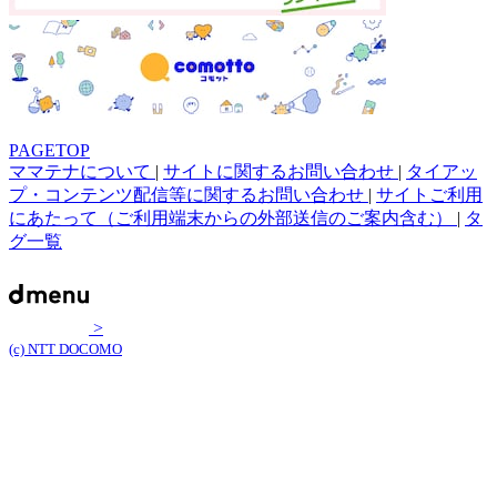
PAGETOP
ママテナについて
|
サイトに関するお問い合わせ
|
タイアッ
プ・コンテンツ配信等に関するお問い合わせ
|
サイトご利用
にあたって（ご利用端末からの外部送信のご案内含む）
|
タ
グ一覧
>
(c) NTT DOCOMO