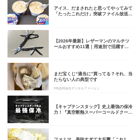
アイス、だまされたと思ってやってみて
「たったこれだけ」突破ファイル放送で
大注目！...
【2026年最新】レザーマンのマルチツ
ールおすすめ11選｜用途別で活躍する
モデル...
まだ宝くじ“適当に”買ってる？それ、当
たらない人の典型です
PR(合同会社デジタルファーム )
【キャプテンスタッグ】史上最強の保冷
力！『真空断熱スーパーコールドクーラ
ーボック...
ファミマ、美味すぎて大反響「これ1