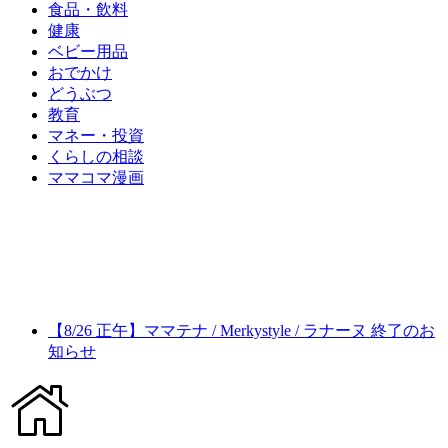
食品・飲料
健康
ベビー用品
おでかけ
どうぶつ
教育
マネー・投資
くらしの相談
ママコマ漫画
【8/26 正午】ママテナ / Merkystyle / ラナーヌ 終了のお
知らせ