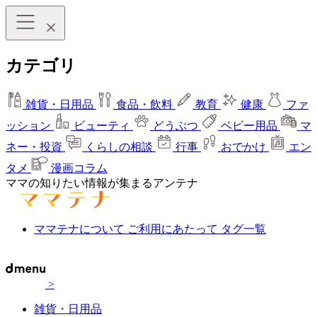
カテゴリ
雑貨・日用品
食品・飲料
教育
健康
ファ
ッション
ビューティ
どうぶつ
ベビー用品
マ
ネー・投資
くらしの相談
行事
おでかけ
エン
タメ
漫画コラム
ママの知りたい情報が集まるアンテナ
ママテナについて
ご利用にあたって
タグ一覧
>
雑貨・日用品