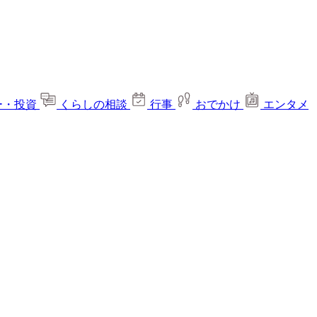
ー・投資
くらしの相談
行事
おでかけ
エンタメ