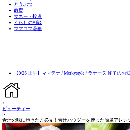
どうぶつ
教育
マネー・投資
くらしの相談
ママコマ漫画
【8/26 正午】ママテナ / Merkystyle / ラナーヌ 終了の
>
ビューティー
>
青汁の味に飽きた方必見！青汁パウダーを使った簡単アレン