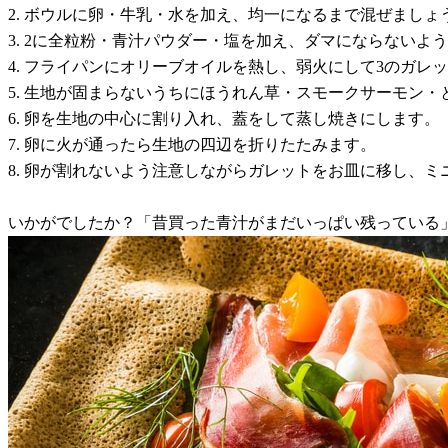
2. ボウルに卵・牛乳・水を加え、均一になるまで混ぜましょ
3. 2に全粒粉・青汁パウダー・塩を加え、ダマにならないよ
4. フライパンにオリーブオイルを熱し、弱火にして3のガ
5. 生地が固まらないうちにほうれん草・スモークサーモン
6. 卵を生地の中心に割り入れ、蓋をして蒸し焼きにします。
7. 卵に火が通ったら生地の四辺を折りたたみます。
8. 卵が割れないよう注意しながらガレットをお皿に移し、
いかがでしたか？「昔買った青汁がまだいっぱい残っている