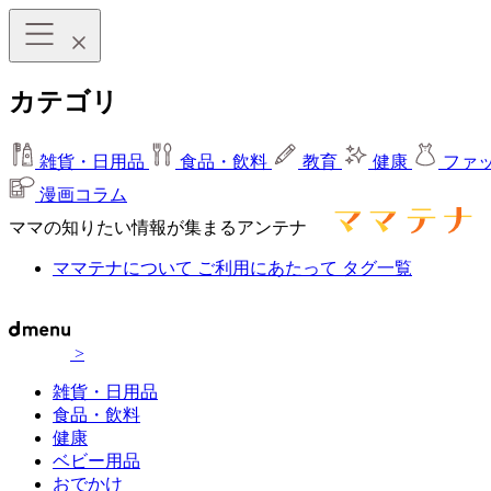
カテゴリ
雑貨・日用品
食品・飲料
教育
健康
ファ
漫画コラム
ママの知りたい情報が集まるアンテナ
ママテナについて
ご利用にあたって
タグ一覧
>
雑貨・日用品
食品・飲料
健康
ベビー用品
おでかけ