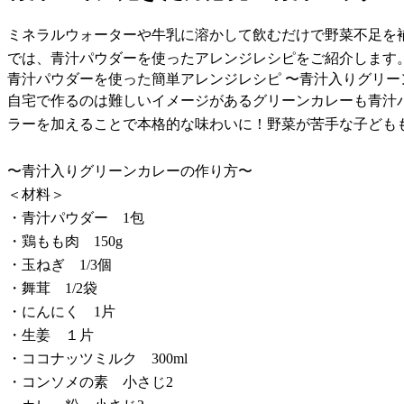
ミネラルウォーターや牛乳に溶かして飲むだけで野菜不足を
では、青汁パウダーを使ったアレンジレシピをご紹介します
青汁パウダーを使った簡単アレンジレシピ 〜青汁入りグリー
自宅で作るのは難しいイメージがあるグリーンカレーも青汁
ラーを加えることで本格的な味わいに！野菜が苦手な子ども
〜青汁入りグリーンカレーの作り方〜
＜材料＞
・青汁パウダー 1包
・鶏もも肉 150g
・玉ねぎ 1/3個
・舞茸 1/2袋
・にんにく 1片
・生姜 １片
・ココナッツミルク 300ml
・コンソメの素 小さじ2