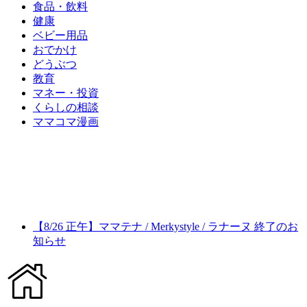
食品・飲料
健康
ベビー用品
おでかけ
どうぶつ
教育
マネー・投資
くらしの相談
ママコマ漫画
【8/26 正午】ママテナ / Merkystyle / ラナーヌ 終了のお
知らせ