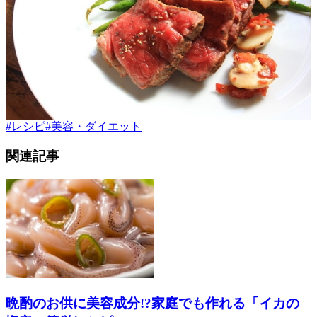
#
レシピ
#
美容・ダイエット
関連記事
晩酌のお供に美容成分!?家庭でも作れる「イカの