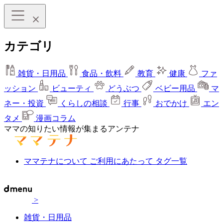
カテゴリ
雑貨・日用品
食品・飲料
教育
健康
ファ
ッション
ビューティ
どうぶつ
ベビー用品
マ
ネー・投資
くらしの相談
行事
おでかけ
エン
タメ
漫画コラム
ママの知りたい情報が集まるアンテナ
ママテナについて
ご利用にあたって
タグ一覧
>
雑貨・日用品