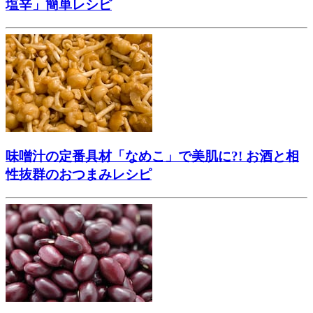
塩辛」簡単レシピ
味噌汁の定番具材「なめこ」で美肌に?! お酒と相
性抜群のおつまみレシピ