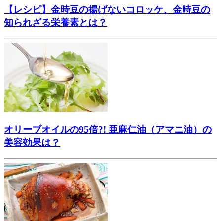
【レシピ】金時豆の揚げないコロッケ、金時豆の
知られざる栄養素とは？
オリーブオイルの95倍?! 亜麻仁油（アマニ油）の
美容効果は？