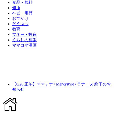
食品・飲料
健康
ベビー用品
おでかけ
どうぶつ
教育
マネー・投資
くらしの相談
ママコマ漫画
【8/26 正午】ママテナ / Merkystyle / ラナーヌ 終了のお
知らせ