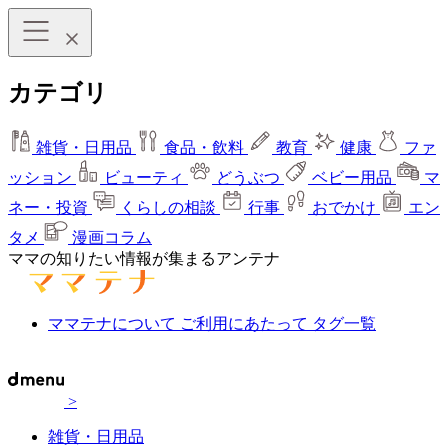
カテゴリ
雑貨・日用品
食品・飲料
教育
健康
ファ
ッション
ビューティ
どうぶつ
ベビー用品
マ
ネー・投資
くらしの相談
行事
おでかけ
エン
タメ
漫画コラム
ママの知りたい情報が集まるアンテナ
ママテナについて
ご利用にあたって
タグ一覧
>
雑貨・日用品