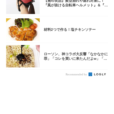
【無印良品】髪型崩れや蒸れ対策に！
『風が抜ける自転車ヘルメット』＆『2
0型自転車...
材料2つで作る！塩チキンソテー
ローソン、神コラボ大反響「なかなかに
罪」「コレを買いに来たんだよw」「３
件まわっ...
Recommended by