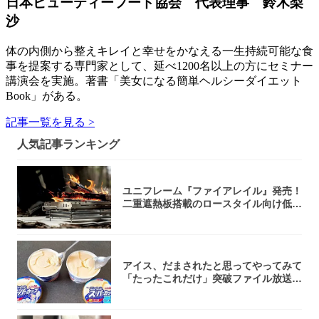
日本ビューティーフード協会 代表理事 鈴木梨
沙
体の内側から整えキレイと幸せをかなえる一生持続可能な食
事を提案する専門家として、延べ1200名以上の方にセミナー
講演会を実施。著書「美女になる簡単ヘルシーダイエット
Book」がある。
記事一覧を見る >
人気記事ランキング
ユニフレーム『ファイアレイル』発売！
二重遮熱板搭載のロースタイル向け低型
焚き火台
アイス、だまされたと思ってやってみて
「たったこれだけ」突破ファイル放送で
大注目！...