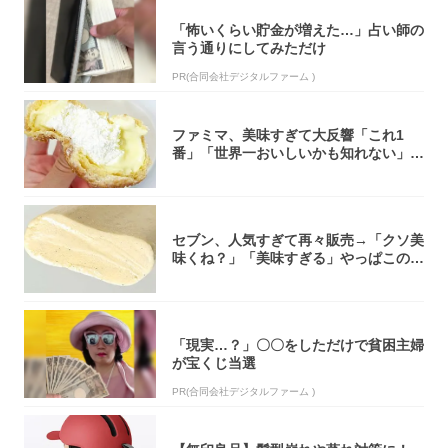
「怖いくらい貯金が増えた…」占い師の
言う通りにしてみただけ
PR(合同会社デジタルファーム )
ファミマ、美味すぎて大反響「これ1
番」「世界一おいしいかも知れない」
「飲めそう」
セブン、人気すぎて再々販売→「クソ美
味くね？」「美味すぎる」やっぱこのク
オリティ...
「現実…？」〇〇をしただけで貧困主婦
が宝くじ当選
PR(合同会社デジタルファーム )