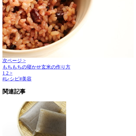
次ページ >
もちもちの寝かせ玄米の作り方
1
2
>
#
レシピ
#
美容
関連記事