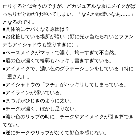
たりすると似合うのですが、どカジュアルな服にメイクがば
っちりだと顔だけ浮いてしまい、「なんか顔濃いなあ……」
となるのです。
■具体的にケバくなる原因は？
●お化粧している場所が暗い（顔に光が当たらないとファン
デもアイシャドウも塗りすぎに）。
●ベースメイクがマットで濃く、均一すぎて不自然。
●眉の色が濃くて輪郭もハッキリ書きすぎている。
●アイメイクで、濃い色のグラデーションをしている（特に
二重さん）。
●アイシャドウの「フチ」がハッキリしてしまっている。
●アイラインが浮いている。
●まつげがひじきのように太い。
●チークが濃く、ぼかし足りない。
●濃い色のリップの時に、チークやアイメイクが引き算でき
てない。
●逆にチークやリップがなくて顔色を感じない。