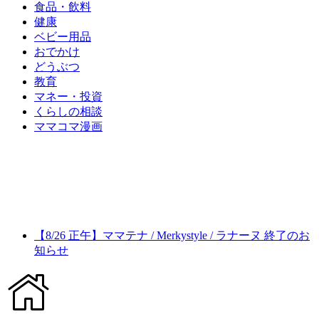
食品・飲料
健康
ベビー用品
おでかけ
どうぶつ
教育
マネー・投資
くらしの相談
ママコマ漫画
【8/26 正午】ママテナ / Merkystyle / ラナーヌ 終了のお
知らせ