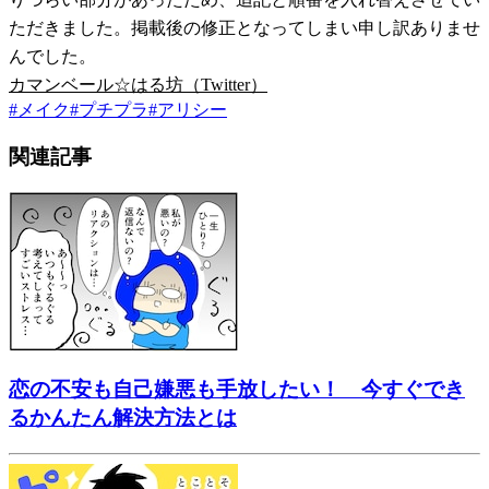
ただきました。掲載後の修正となってしまい申し訳ありませ
んでした。
カマンベール☆はる坊（Twitter）
#
メイク
#
プチプラ
#
アリシー
関連記事
恋の不安も自己嫌悪も手放したい！ 今すぐでき
るかんたん解決方法とは