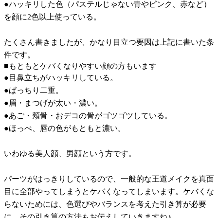
●ハッキリした色（パステルじゃない青やピンク、赤など）
を顔に2色以上使っている。
たくさん書きましたが、かなり目立つ要因は上記に書いた条
件です。
■もともとケバくなりやすい顔の方もいます
●目鼻立ちがハッキリしている。
●ぱっちり二重。
●眉・まつげが太い・濃い。
●あご・頬骨・おデコの骨がゴツゴツしている。
●ほっぺ、唇の色がもともと濃い。
いわゆる美人顔、男顔という方です。
パーツがはっきりしているので、一般的な王道メイクを真面
目に全部やってしまうとケバくなってしまいます。ケバくな
らないためには、色選びやバランスを考えた引き算が必要
に。その引き算の方法もお伝えしていきますね♪