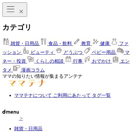
カテゴリ
雑貨・日用品
食品・飲料
教育
健康
ファ
ッション
ビューティ
どうぶつ
ベビー用品
マ
ネー・投資
くらしの相談
行事
おでかけ
エン
タメ
漫画コラム
ママの知りたい情報が集まるアンテナ
ママテナについて
ご利用にあたって
タグ一覧
>
雑貨・日用品