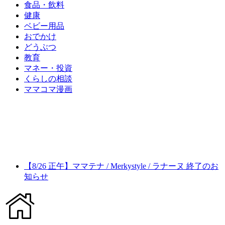
食品・飲料
健康
ベビー用品
おでかけ
どうぶつ
教育
マネー・投資
くらしの相談
ママコマ漫画
【8/26 正午】ママテナ / Merkystyle / ラナーヌ 終了のお
知らせ