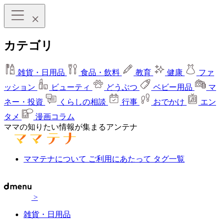
カテゴリ
雑貨・日用品
食品・飲料
教育
健康
ファ
ッション
ビューティ
どうぶつ
ベビー用品
マ
ネー・投資
くらしの相談
行事
おでかけ
エン
タメ
漫画コラム
ママの知りたい情報が集まるアンテナ
ママテナについて
ご利用にあたって
タグ一覧
>
雑貨・日用品