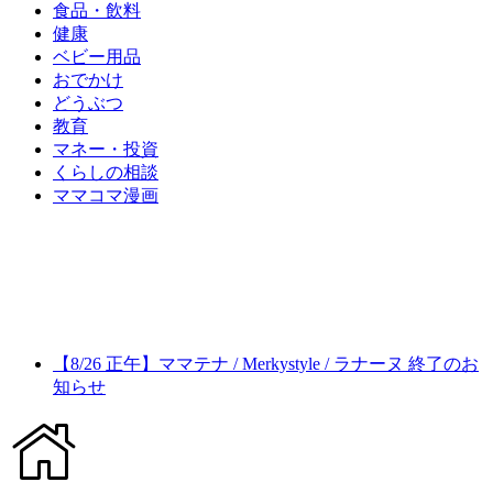
食品・飲料
健康
ベビー用品
おでかけ
どうぶつ
教育
マネー・投資
くらしの相談
ママコマ漫画
【8/26 正午】ママテナ / Merkystyle / ラナーヌ 終了のお
知らせ