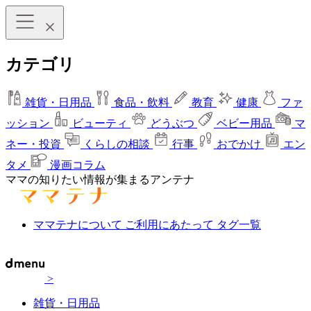
カテゴリ
雑貨・日用品
食品・飲料
教育
健康
ファ
ッション
ビューティ
どうぶつ
ベビー用品
マ
ネー・投資
くらしの相談
行事
おでかけ
エン
タメ
漫画コラム
ママの知りたい情報が集まるアンテナ
ママテナについて
ご利用にあたって
タグ一覧
>
雑貨・日用品