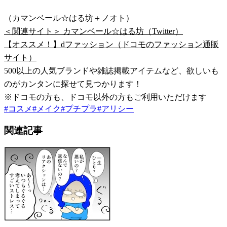
（カマンベール☆はる坊＋ノオト）
＜関連サイト＞ カマンベール☆はる坊（Twitter）
【オススメ！】dファッション（ドコモのファッション通販
サイト）
500以上の人気ブランドや雑誌掲載アイテムなど、欲しいも
のがカンタンに探せて見つかります！
※ドコモの方も、ドコモ以外の方もご利用いただけます
#
コスメ
#
メイク
#
プチプラ
#
アリシー
関連記事