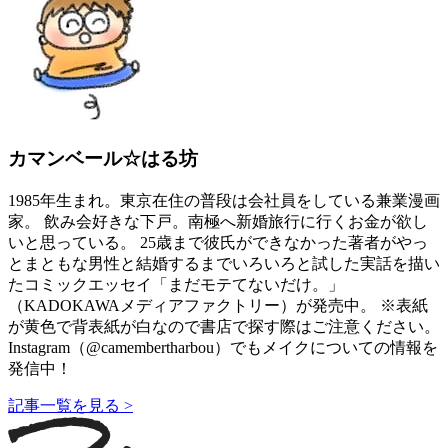
カマンベール☆はる坊
1985年生まれ。東京在住の普段は会社員をしている兼業漫画
家。 飲み会好きな下戸。南極へ新婚旅行に行くお金が欲し
いと思っている。 25歳まで彼氏ができなかった著者がやっ
とまともな男性と結婚するまでいろいろと試した実話を描い
たコミックエッセイ「まだモテてないだけ。」
（KADOKAWAメディアファクトリー）が発売中。 ※表紙
が黄色で背表紙が白なので書店で探す際はご注意ください。
Instagram（@camembertharbou）でもメイクについての情報を
発信中！
記事一覧を見る >