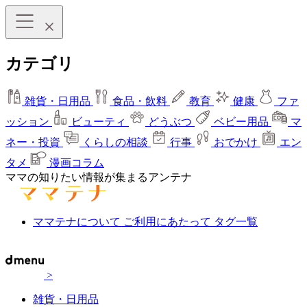
カテゴリ
雑貨・日用品
食品・飲料
教育
健康
ファ
ッション
ビューティ
どうぶつ
ベビー用品
マ
ネー・投資
くらしの相談
行事
おでかけ
エン
タメ
漫画コラム
ママの知りたい情報が集まるアンテナ
ママテナについて
ご利用にあたって
タグ一覧
>
雑貨・日用品