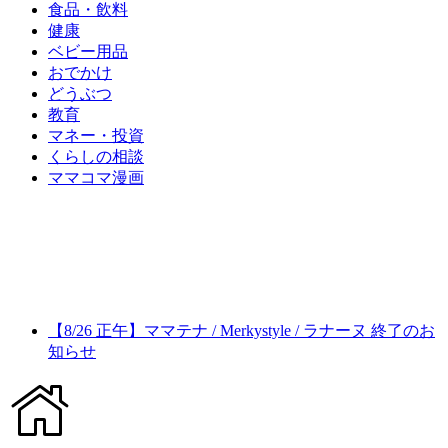
食品・飲料
健康
ベビー用品
おでかけ
どうぶつ
教育
マネー・投資
くらしの相談
ママコマ漫画
【8/26 正午】ママテナ / Merkystyle / ラナーヌ 終了のお
知らせ