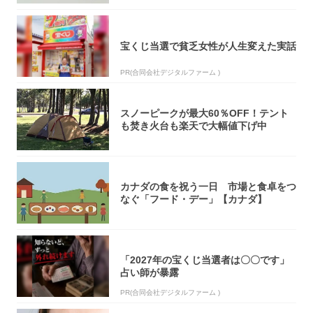
宝くじ当選で貧乏女性が人生変えた実話
PR(合同会社デジタルファーム )
スノーピークが最大60％OFF！テント
も焚き火台も楽天で大幅値下げ中
カナダの食を祝う一日 市場と食卓をつ
なぐ「フード・デー」【カナダ】
「2027年の宝くじ当選者は〇〇です」
占い師が暴露
PR(合同会社デジタルファーム )