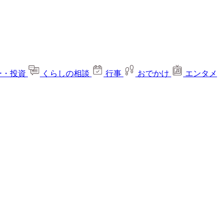
ー・投資
くらしの相談
行事
おでかけ
エンタメ