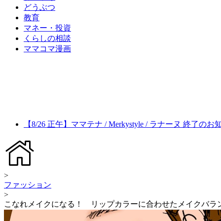
どうぶつ
教育
マネー・投資
くらしの相談
ママコマ漫画
【8/26 正午】ママテナ / Merkystyle / ラナーヌ 終了の
>
ファッション
>
こなれメイクになる！ リップカラーに合わせたメイクバラ