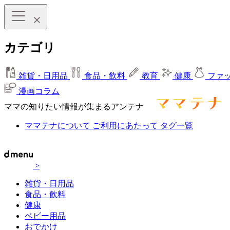
カテゴリ
雑貨・日用品
食品・飲料
教育
健康
ファ
漫画コラム
ママの知りたい情報が集まるアンテナ
ママテナについて
ご利用にあたって
タグ一覧
>
雑貨・日用品
食品・飲料
健康
ベビー用品
おでかけ