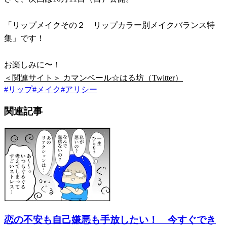
「リップメイクその２ リップカラー別メイクバランス特
集」です！
お楽しみに〜！
＜関連サイト＞ カマンベール☆はる坊（Twitter）
#
リップ
#
メイク
#
アリシー
関連記事
恋の不安も自己嫌悪も手放したい！ 今すぐでき