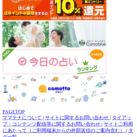
PAGETOP
ママテナについて
|
サイトに関するお問い合わせ
|
タイアッ
プ・コンテンツ配信等に関するお問い合わせ
|
サイトご利用
にあたって（ご利用端末からの外部送信のご案内含む）
|
タ
グ一覧