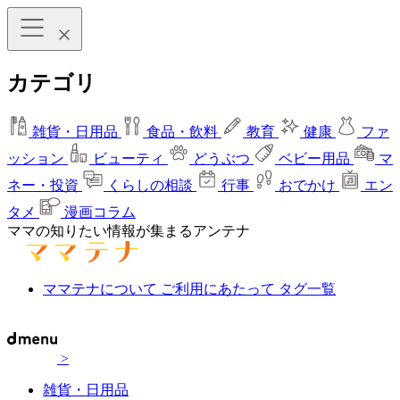
カテゴリ
雑貨・日用品
食品・飲料
教育
健康
ファ
ッション
ビューティ
どうぶつ
ベビー用品
マ
ネー・投資
くらしの相談
行事
おでかけ
エン
タメ
漫画コラム
ママの知りたい情報が集まるアンテナ
ママテナについて
ご利用にあたって
タグ一覧
>
雑貨・日用品