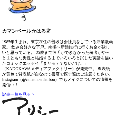
カマンベール☆はる坊
1985年生まれ。東京在住の普段は会社員をしている兼業漫画
家。 飲み会好きな下戸。南極へ新婚旅行に行くお金が欲し
いと思っている。 25歳まで彼氏ができなかった著者がやっ
とまともな男性と結婚するまでいろいろと試した実話を描い
たコミックエッセイ「まだモテてないだけ。」
（KADOKAWAメディアファクトリー）が発売中。 ※表紙
が黄色で背表紙が白なので書店で探す際はご注意ください。
Instagram（@camembertharbou）でもメイクについての情報を
発信中！
記事一覧を見る >