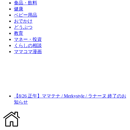
食品・飲料
健康
ベビー用品
おでかけ
どうぶつ
教育
マネー・投資
くらしの相談
ママコマ漫画
【8/26 正午】ママテナ / Merkystyle / ラナーヌ 終了のお
知らせ