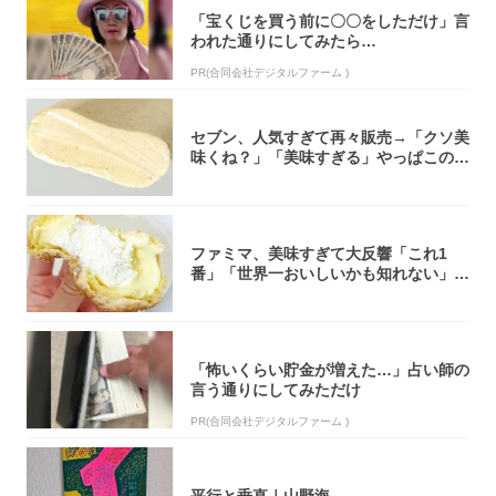
「宝くじを買う前に〇〇をしただけ」言
われた通りにしてみたら…
PR(合同会社デジタルファーム )
セブン、人気すぎて再々販売→「クソ美
味くね？」「美味すぎる」やっぱこのク
オリティ...
ファミマ、美味すぎて大反響「これ1
番」「世界一おいしいかも知れない」
「飲めそう」
「怖いくらい貯金が増えた…」占い師の
言う通りにしてみただけ
PR(合同会社デジタルファーム )
平行と垂直｜山野海