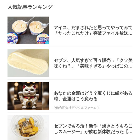
人気記事ランキング
アイス、だまされたと思ってやってみて
「たったこれだけ」突破ファイル放送で
大注目！...
セブン、人気すぎて再々販売→「クソ美
味くね？」「美味すぎる」やっぱこのク
オリティ...
あなたの金運はどう？宝くじに縁がある
時、金運はこう変わる
PR(合同会社デジタルファーム )
セブンでもろ活！新作「焼きとうもろこ
しスムージー」が飲む新体験だった【東
京の一部...