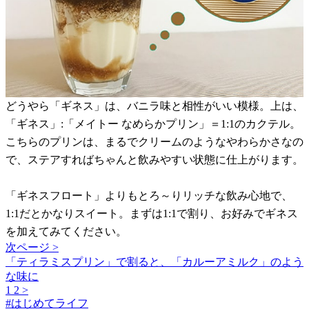
どうやら「ギネス」は、バニラ味と相性がいい模様。上は、
「ギネス」:「メイトー なめらかプリン」＝1:1のカクテル。
こちらのプリンは、まるでクリームのようなやわらかさなの
で、ステアすればちゃんと飲みやすい状態に仕上がります。
「ギネスフロート」よりもとろ～りリッチな飲み心地で、
1:1だとかなりスイート。まずは1:1で割り、お好みでギネス
を加えてみてください。
次ページ >
「ティラミスプリン」で割ると、「カルーアミルク」のよう
な味に
1
2
>
#
はじめてライフ