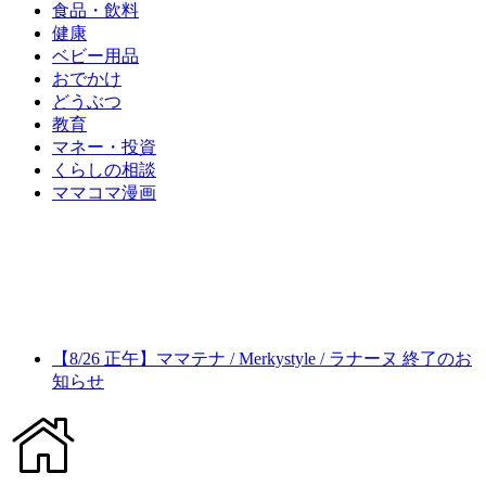
食品・飲料
健康
ベビー用品
おでかけ
どうぶつ
教育
マネー・投資
くらしの相談
ママコマ漫画
【8/26 正午】ママテナ / Merkystyle / ラナーヌ 終了のお
知らせ