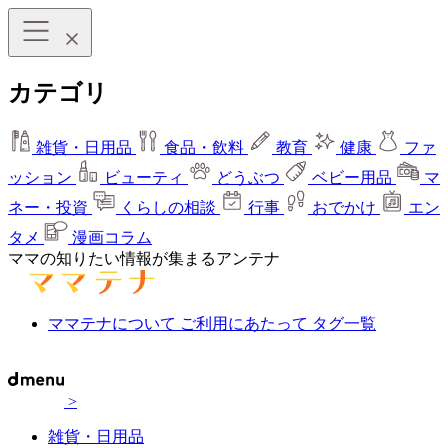
カテゴリ
雑貨・日用品
食品・飲料
教育
健康
ファ
ッション
ビューティ
どうぶつ
ベビー用品
マ
ネー・投資
くらしの相談
行事
おでかけ
エン
タメ
漫画コラム
ママの知りたい情報が集まるアンテナ
ママテナについて
ご利用にあたって
タグ一覧
>
雑貨・日用品