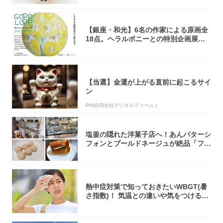
【銀座・和光】6名の作家による原画全
18点。ヘラルボニーとの特別企画展「G
OOD...
【当選】金運が上がる直前に起こるサイ
ン
PR(合同会社デジタルファーム )
塩釜の隠れた洋菓子店へ！あんバターシ
フォンとブールドネージュが絶品「フー
ルセック...
熱中症対策で知っておきたいWBGT(暑
さ指数)！ 気温との違いや気をつけるべ
きポ...