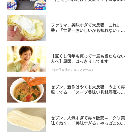
大注目！...
ファミマ、美味すぎて大反響「これ1
番」「世界一おいしいかも知れない」
「飲めそう」
【宝くじ何年も買って一度も当たらない
人へ】原因、はっきりしてます
PR(合同会社デジタルファーム )
セブン、新作はやくも大反響「うまく再
現してる」「スープ美味い具材邪魔って
くらい美...
セブン、人気すぎて再々販売→「クソ美
味くね？」「美味すぎる」やっぱこのク
オリティ...