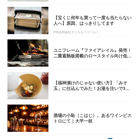
【宝くじ何年も買って一度も当たらない
人へ】原因、はっきりしてます
PR(合同会社デジタルファーム )
ユニフレーム『ファイアレイル』発売！
二重遮熱板搭載のロースタイル向け低型
焚き火台
【福神漬けのじゃない使い方】「みそ
玉」に仕込んでみた！お湯を注いで30
秒で…朝の...
酒場の小恥（こはじ）。あるワインビス
トロにて｜大平一枝