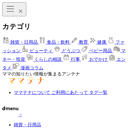
カテゴリ
雑貨・日用品
食品・飲料
教育
健康
ファ
ッション
ビューティ
どうぶつ
ベビー用品
マ
ネー・投資
くらしの相談
行事
おでかけ
エン
タメ
漫画コラム
ママの知りたい情報が集まるアンテナ
ママテナについて
ご利用にあたって
タグ一覧
>
雑貨・日用品