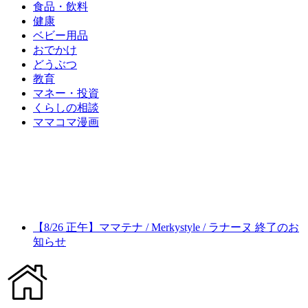
食品・飲料
健康
ベビー用品
おでかけ
どうぶつ
教育
マネー・投資
くらしの相談
ママコマ漫画
【8/26 正午】ママテナ / Merkystyle / ラナーヌ 終了のお
知らせ