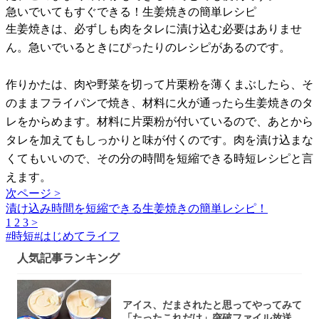
急いでいてもすぐできる！生姜焼きの簡単レシピ
生姜焼きは、必ずしも肉をタレに漬け込む必要はありませ
ん。急いでいるときにぴったりのレシピがあるのです。
作りかたは、肉や野菜を切って片栗粉を薄くまぶしたら、そ
のままフライパンで焼き、材料に火が通ったら生姜焼きのタ
レをからめます。材料に片栗粉が付いているので、あとから
タレを加えてもしっかりと味が付くのです。肉を漬け込まな
くてもいいので、その分の時間を短縮できる時短レシピと言
えます。
次ページ >
漬け込み時間を短縮できる生姜焼きの簡単レシピ！
1
2
3
>
#
時短
#
はじめてライフ
人気記事ランキング
アイス、だまされたと思ってやってみて
「たったこれだけ」突破ファイル放送で