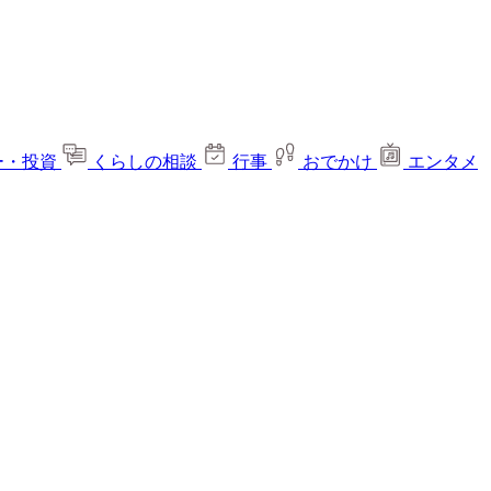
ー・投資
くらしの相談
行事
おでかけ
エンタメ