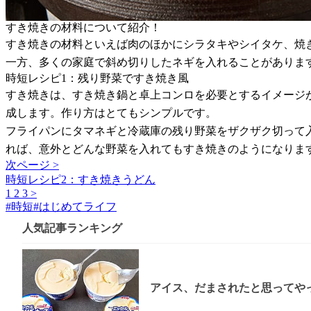
すき焼きの材料について紹介！
すき焼きの材料といえば肉のほかにシラタキやシイタケ、焼
一方、多くの家庭で斜め切りしたネギを入れることがありま
時短レシピ1：残り野菜ですき焼き風
すき焼きは、すき焼き鍋と卓上コンロを必要とするイメージ
成します。作り方はとてもシンプルです。
フライパンにタマネギと冷蔵庫の残り野菜をザクザク切って
れば、意外とどんな野菜を入れてもすき焼きのようになりま
次ページ >
時短レシピ2：すき焼きうどん
1
2
3
>
#
時短
#
はじめてライフ
人気記事ランキング
アイス、だまされたと思ってやっ