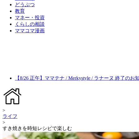
どうぶつ
教育
マネー・投資
くらしの相談
ママコマ漫画
【8/26 正午】ママテナ / Merkystyle / ラナーヌ 終了の
>
ライフ
>
すき焼きを時短レシピで楽しむ