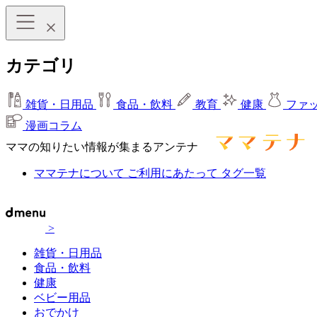
カテゴリ
雑貨・日用品
食品・飲料
教育
健康
ファ
漫画コラム
ママの知りたい情報が集まるアンテナ
ママテナについて
ご利用にあたって
タグ一覧
>
雑貨・日用品
食品・飲料
健康
ベビー用品
おでかけ