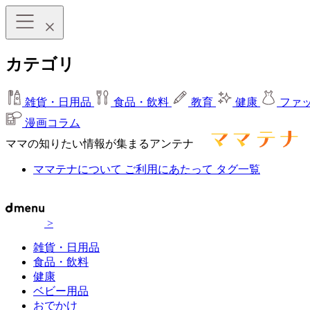
カテゴリ
雑貨・日用品
食品・飲料
教育
健康
ファ
漫画コラム
ママの知りたい情報が集まるアンテナ
ママテナについて
ご利用にあたって
タグ一覧
>
雑貨・日用品
食品・飲料
健康
ベビー用品
おでかけ