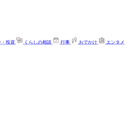
ー・投資
くらしの相談
行事
おでかけ
エンタメ