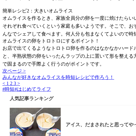
簡単レシピ2：大きいオムライス
オムライスを作るとき、家族全員分の卵を一度に焼けたらい
それぞれ食べていくという家庭も多いようです。そこで、お
んなでシェアして食べます。何人分も包まなくてよいので時
オムライスの卵をトロトロにするポイント！
お店で出てくるようなトロトロ卵を作るのはなかなかハード
と、半熟状態の卵をいったんラップの上に置いて形を整える
で固まるので手際よく行うのがポイントです。
次ページ >
みんなが好きなオムライスを時短レシピで作ろう！
<
1
2
3
>
#
時短
#
はじめてライフ
人気記事ランキング
アイス、だまされたと思ってやっ