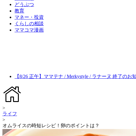
どうぶつ
教育
マネー・投資
くらしの相談
ママコマ漫画
【8/26 正午】ママテナ / Merkystyle / ラナーヌ 終了の
>
ライフ
>
オムライスの時短レシピ！卵のポイントは？