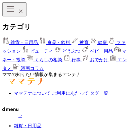
カテゴリ
雑貨・日用品
食品・飲料
教育
健康
ファ
ッション
ビューティ
どうぶつ
ベビー用品
マ
ネー・投資
くらしの相談
行事
おでかけ
エン
タメ
漫画コラム
ママの知りたい情報が集まるアンテナ
ママテナについて
ご利用にあたって
タグ一覧
>
雑貨・日用品