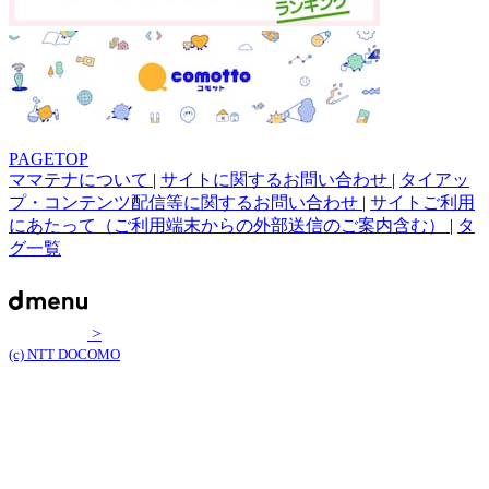
PAGETOP
ママテナについて
|
サイトに関するお問い合わせ
|
タイアッ
プ・コンテンツ配信等に関するお問い合わせ
|
サイトご利用
にあたって（ご利用端末からの外部送信のご案内含む）
|
タ
グ一覧
>
(c) NTT DOCOMO