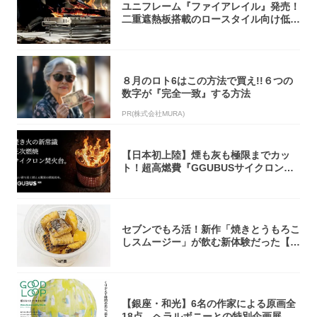
ユニフレーム『ファイアレイル』発売！
二重遮熱板搭載のロースタイル向け低型
焚き火台
８月のロト6はこの方法で買え!!６つの
数字が『完全一致』する方法
PR(株式会社MURA)
【日本初上陸】煙も灰も極限までカッ
ト！超高燃費『GGUBUSサイクロン焚
火台』が...
セブンでもろ活！新作「焼きとうもろこ
しスムージー」が飲む新体験だった【東
京の一部...
【銀座・和光】6名の作家による原画全
18点。ヘラルボニーとの特別企画展「G