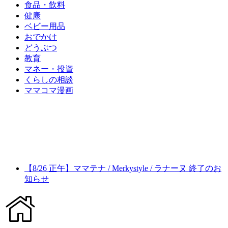
食品・飲料
健康
ベビー用品
おでかけ
どうぶつ
教育
マネー・投資
くらしの相談
ママコマ漫画
【8/26 正午】ママテナ / Merkystyle / ラナーヌ 終了のお
知らせ