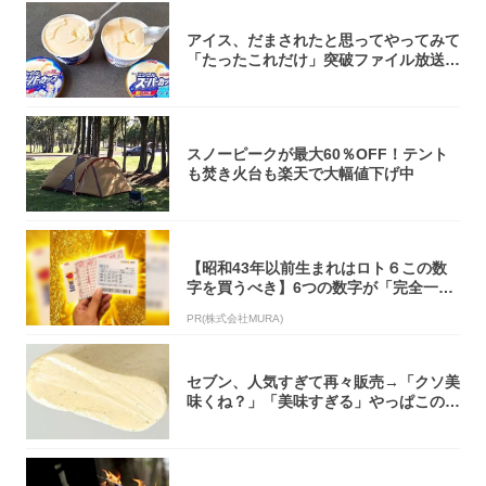
アイス、だまされたと思ってやってみて
「たったこれだけ」突破ファイル放送で
大注目！...
スノーピークが最大60％OFF！テント
も焚き火台も楽天で大幅値下げ中
【昭和43年以前生まれはロト６この数
字を買うべき】6つの数字が「完全一
致」する方...
PR(株式会社MURA)
セブン、人気すぎて再々販売→「クソ美
味くね？」「美味すぎる」やっぱこのク
オリティ...