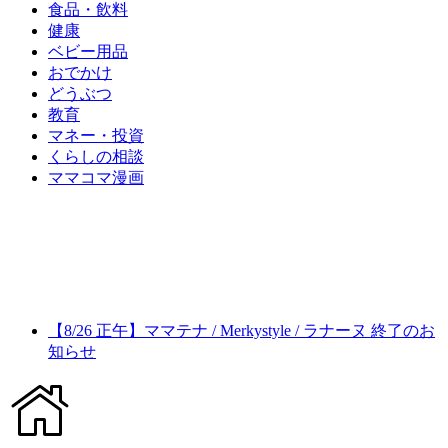
食品・飲料
健康
ベビー用品
おでかけ
どうぶつ
教育
マネー・投資
くらしの相談
ママコマ漫画
【8/26 正午】ママテナ / Merkystyle / ラナーヌ 終了のお
知らせ