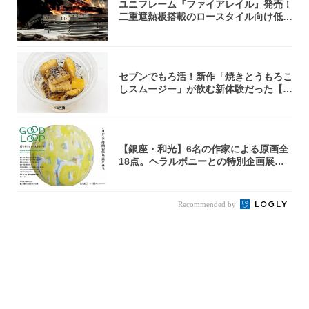
ユニフレーム『ファイアレイル』発売！
二重遮熱板搭載のロースタイル向け低型
焚き火台
セブンでもろ活！新作「焼きとうもろこ
しスムージー」が飲む新体験だった【東
京の一部...
【銀座・和光】6名の作家による原画全
18点。ヘラルボニーとの特別企画展「G
OOD...
Recommended by