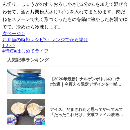
ん切り、しょうがのすりおろし小さじ2分の1を加えて混ぜ合
わせて、酒と片栗粉大さじ1ずつを入れてまとめます。肉だ
ねをスプーンで丸く形づくったものを鍋に沸かしたお湯でゆ
でて、冷めたら冷凍します。
次ページ >
お弁当の時短レシピ3：レンジでから揚げ
1
2
3
>
#
時短
#
はじめてライフ
人気記事ランキング
【2026年最新】ナルゲンボトルのコラ
ボ5選｜今買える限定デザインを一挙紹
介！
アイス、だまされたと思ってやってみて
「たったこれだけ」突破ファイル放送で
大注目！...