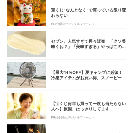
宝くじ“なんとなく”で買っている限り変
わらない
PR(合同会社デジタルファーム )
セブン、人気すぎて再々販売→「クソ美
味くね？」「美味すぎる」やっぱこのク
オリティ...
【最大44％OFF】夏キャンプに必須！
冷感アイテムがお買い得。スノーピー
ク・ロゴ...
【宝くじ何年も買って一度も当たらない
人へ】原因、はっきりしてます
PR(合同会社デジタルファーム )