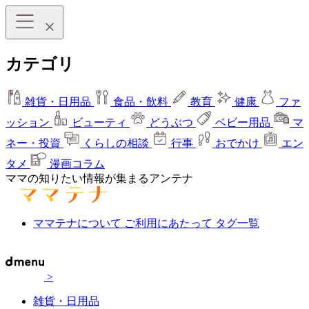
カテゴリ
雑貨・日用品
食品・飲料
教育
健康
ファ
ッション
ビューティ
どうぶつ
ベビー用品
マ
ネー・投資
くらしの相談
行事
おでかけ
エン
タメ
漫画コラム
ママの知りたい情報が集まるアンテナ
ママテナについて
ご利用にあたって
タグ一覧
>
雑貨・日用品