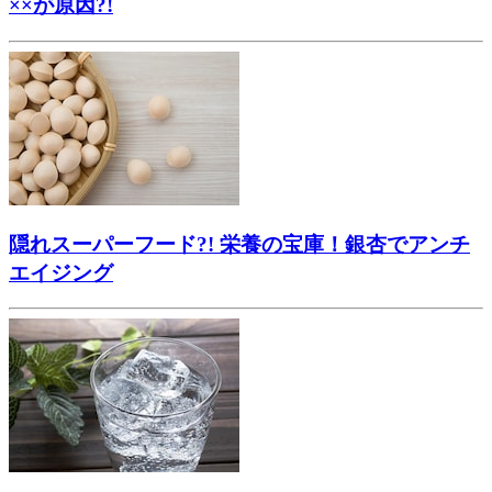
××が原因?!
隠れスーパーフード?! 栄養の宝庫！銀杏でアンチ
エイジング