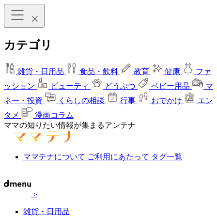
カテゴリ
雑貨・日用品
食品・飲料
教育
健康
ファ
ッション
ビューティ
どうぶつ
ベビー用品
マ
ネー・投資
くらしの相談
行事
おでかけ
エン
タメ
漫画コラム
ママの知りたい情報が集まるアンテナ
ママテナについて
ご利用にあたって
タグ一覧
>
雑貨・日用品