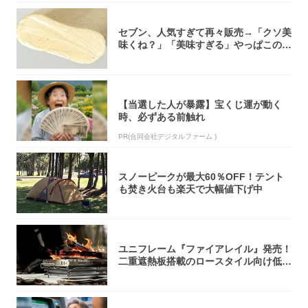
セブン、人気すぎて再々販売→「クソ美
味くね？」「美味すぎる」やっぱこのク
オリティ...
【当選した人が暴露】宝くじ運が動く
時、必ずある前触れ
PR(合同会社デジタルファーム )
スノーピークが最大60％OFF！テント
も焚き火台も楽天で大幅値下げ中
ユニフレーム『ファイアレイル』発売！
二重遮熱板搭載のロースタイル向け低型
焚き火台