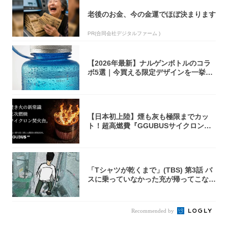
老後のお金、今の金運でほぼ決まります
PR(合同会社デジタルファーム )
【2026年最新】ナルゲンボトルのコラ
ボ5選｜今買える限定デザインを一挙紹
介！
【日本初上陸】煙も灰も極限までカッ
ト！超高燃費『GGUBUSサイクロン焚
火台』が...
「Tシャツが乾くまで」(TBS) 第3話 バ
スに乗っていなかった充が帰ってこな
い...
Recommended by