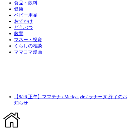
食品・飲料
健康
ベビー用品
おでかけ
どうぶつ
教育
マネー・投資
くらしの相談
ママコマ漫画
【8/26 正午】ママテナ / Merkystyle / ラナーヌ 終了のお
知らせ