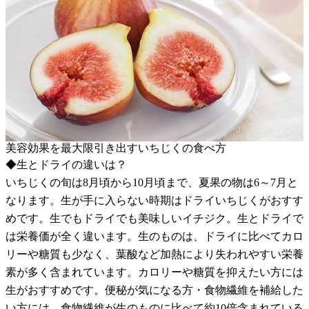
美容効果を最大限引き出すいちじくの食べ方
◆生とドライの違いは？
いちじくの旬は8月頃から10月頃まで、夏果の物は6～7月と
なります。生が手に入らない時期はドライいちじくがおすす
めです。生でもドライでも美味しいイチジク。生とドライで
は栄養価が全く違います。生のものは、ドライに比べてカロ
リーや糖質も少なく、葉酸など加熱により失われやすい栄養
素が多く含まれています。カロリーや糖質を抑えたい方には
生がおすすめです。便秘が気になる方・食物繊維を補給した
い方には、食物繊維が生のものに比べて約10倍含まれている