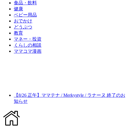
食品・飲料
健康
ベビー用品
おでかけ
どうぶつ
教育
マネー・投資
くらしの相談
ママコマ漫画
【8/26 正午】ママテナ / Merkystyle / ラナーヌ 終了のお
知らせ