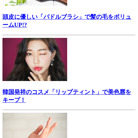
頭皮に優しい「パドルブラシ」で髪の毛をボリュ
ームUP!?
韓国発祥のコスメ「リップティント」で美色唇を
キープ！