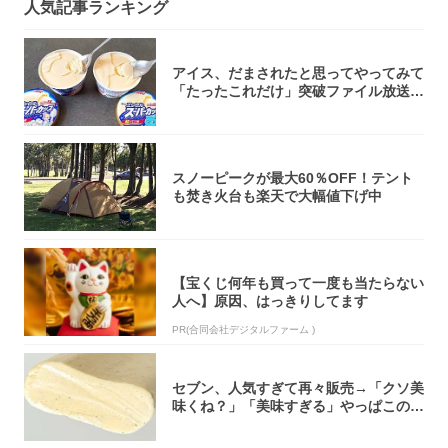
人気記事ランキング
アイス、だまされたと思ってやってみて
「たったこれだけ」突破ファイル放送で
大注目！...
スノーピークが最大60％OFF！テント
も焚き火台も楽天で大幅値下げ中
【宝くじ何年も買って一度も当たらない
人へ】原因、はっきりしてます
PR(合同会社デジタルファーム )
セブン、人気すぎて再々販売→「クソ美
味くね？」「美味すぎる」やっぱこのク
オリティ...