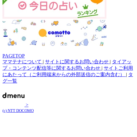
PAGETOP
ママテナについて
|
サイトに関するお問い合わせ
|
タイアッ
プ・コンテンツ配信等に関するお問い合わせ
|
サイトご利用
にあたって（ご利用端末からの外部送信のご案内含む）
|
タ
グ一覧
>
(c) NTT DOCOMO