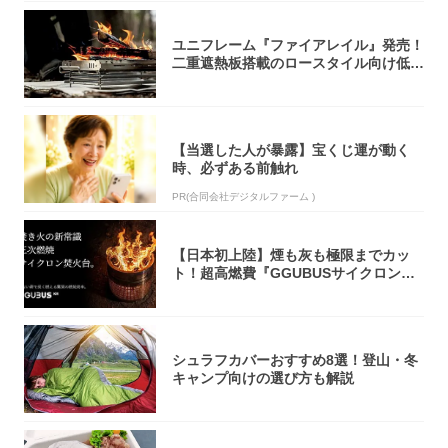
ユニフレーム『ファイアレイル』発売！
二重遮熱板搭載のロースタイル向け低型
焚き火台
【当選した人が暴露】宝くじ運が動く
時、必ずある前触れ
PR(合同会社デジタルファーム )
【日本初上陸】煙も灰も極限までカッ
ト！超高燃費『GGUBUSサイクロン焚
火台』が...
シュラフカバーおすすめ8選！登山・冬
キャンプ向けの選び方も解説