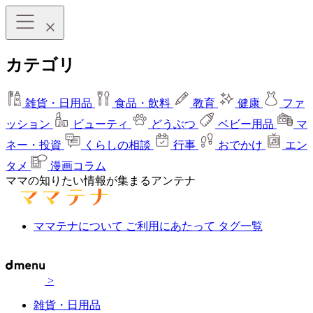
カテゴリ
雑貨・日用品
食品・飲料
教育
健康
ファ
ッション
ビューティ
どうぶつ
ベビー用品
マ
ネー・投資
くらしの相談
行事
おでかけ
エン
タメ
漫画コラム
ママの知りたい情報が集まるアンテナ
ママテナについて
ご利用にあたって
タグ一覧
>
雑貨・日用品