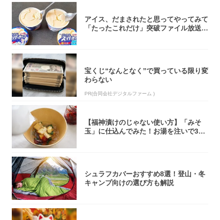
アイス、だまされたと思ってやってみて
「たったこれだけ」突破ファイル放送で
大注目！...
宝くじ“なんとなく”で買っている限り変
わらない
PR(合同会社デジタルファーム )
【福神漬けのじゃない使い方】「みそ
玉」に仕込んでみた！お湯を注いで30
秒で…朝の...
シュラフカバーおすすめ8選！登山・冬
キャンプ向けの選び方も解説