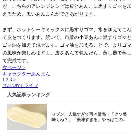
が、こちらのアレンジレシピは皮とあんこに黒すりゴマを加
えるため、黒いあんまんができあがります。
まず、ホットケーキミックスに黒すりゴマ、水を加えてこね
て皮をつくります。続いて、市販の小豆あんに黒すりゴマと
ゴマ油を加えて混ぜます。ゴマ油を加えることで、よりゴマ
の風味が楽しめますよ。皮をあんで包んだら、蒸し器で蒸し
て完成です。
次ページ >
キャラクターあんまん
1
2
3
>
#
はじめてライフ
人気記事ランキング
セブン、人気すぎて再々販売→「クソ美
味くね？」「美味すぎる」やっぱこのク
オリティ...