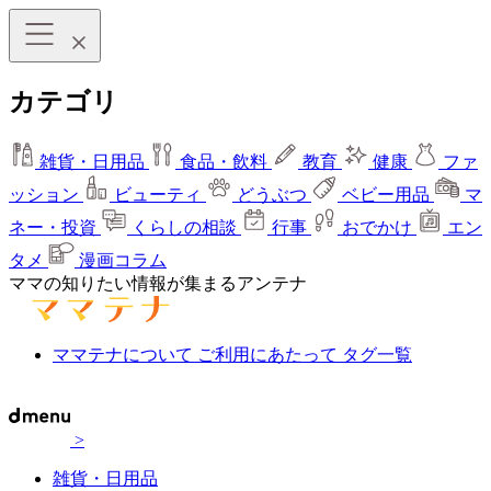
カテゴリ
雑貨・日用品
食品・飲料
教育
健康
ファ
ッション
ビューティ
どうぶつ
ベビー用品
マ
ネー・投資
くらしの相談
行事
おでかけ
エン
タメ
漫画コラム
ママの知りたい情報が集まるアンテナ
ママテナについて
ご利用にあたって
タグ一覧
>
雑貨・日用品