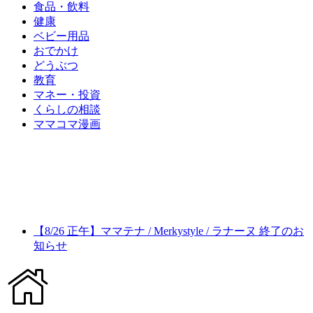
食品・飲料
健康
ベビー用品
おでかけ
どうぶつ
教育
マネー・投資
くらしの相談
ママコマ漫画
【8/26 正午】ママテナ / Merkystyle / ラナーヌ 終了のお
知らせ