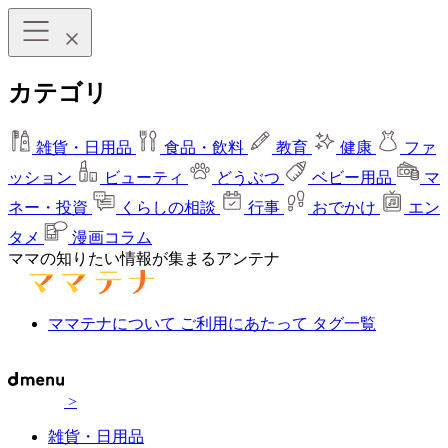
カテゴリ
雑貨・日用品
食品・飲料
教育
健康
ファ
ッション
ビューティ
どうぶつ
ベビー用品
マ
ネー・投資
くらしの相談
行事
おでかけ
エン
タメ
漫画コラム
ママの知りたい情報が集まるアンテナ
ママテナについて
ご利用にあたって
タグ一覧
>
雑貨・日用品