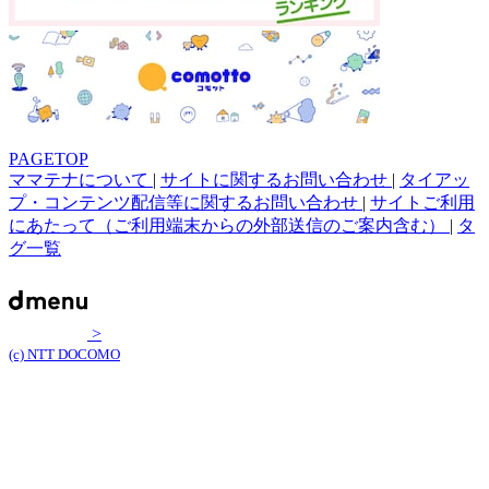
PAGETOP
ママテナについて
|
サイトに関するお問い合わせ
|
タイアッ
プ・コンテンツ配信等に関するお問い合わせ
|
サイトご利用
にあたって（ご利用端末からの外部送信のご案内含む）
|
タ
グ一覧
>
(c) NTT DOCOMO