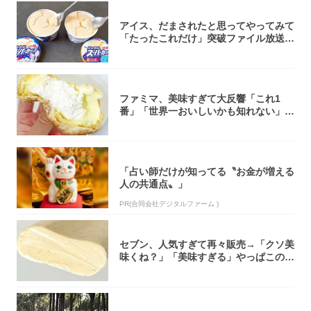
アイス、だまされたと思ってやってみて
「たったこれだけ」突破ファイル放送で
大注目！...
ファミマ、美味すぎて大反響「これ1
番」「世界一おいしいかも知れない」
「飲めそう」
「占い師だけが知ってる〝お金が増える
人の共通点〟」
PR(合同会社デジタルファーム )
セブン、人気すぎて再々販売→「クソ美
味くね？」「美味すぎる」やっぱこのク
オリティ...