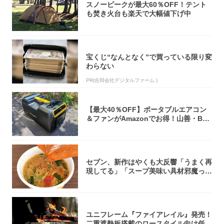
スノーピークが最大60％OFF！テント
も焚き火台も楽天で大幅値下げ中
宝くじ“なんとなく”で買っている限り変
わらない
PR(合同会社デジタルファーム )
【最大40％OFF】ポータブルエアコン
＆ファンがAmazonでお得！山善・Bo
u...
セブン、新作はやくも大反響「うまく再
現してる」「スープ美味い具材邪魔って
くらい美...
ユニフレーム『ファイアレイル』発売！
二重遮熱板搭載のロースタイル向け低型