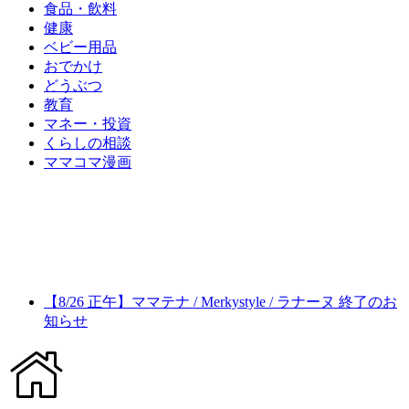
食品・飲料
健康
ベビー用品
おでかけ
どうぶつ
教育
マネー・投資
くらしの相談
ママコマ漫画
【8/26 正午】ママテナ / Merkystyle / ラナーヌ 終了のお
知らせ