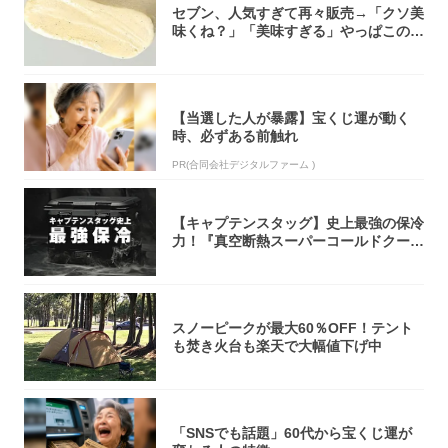
セブン、人気すぎて再々販売→「クソ美
味くね？」「美味すぎる」やっぱこのク
オリティ...
【当選した人が暴露】宝くじ運が動く
時、必ずある前触れ
PR(合同会社デジタルファーム )
【キャプテンスタッグ】史上最強の保冷
力！『真空断熱スーパーコールドクーラ
ーボック...
スノーピークが最大60％OFF！テント
も焚き火台も楽天で大幅値下げ中
「SNSでも話題」60代から宝くじ運が