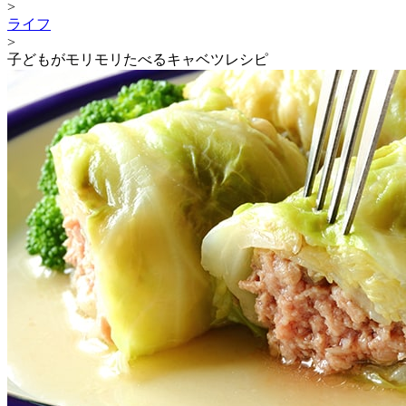
>
ライフ
>
子どもがモリモリたべるキャベツレシピ