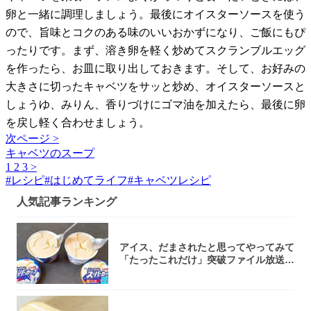
卵と一緒に調理しましょう。最後にオイスターソースを使う
ので、旨味とコクのある味のいいおかずになり、ご飯にもぴ
ったりです。まず、溶き卵を軽く炒めてスクランブルエッグ
を作ったら、お皿に取り出しておきます。そして、お好みの
大きさに切ったキャベツをサッと炒め、オイスターソースと
しょうゆ、みりん、香りづけにゴマ油を加えたら、最後に卵
を戻し軽く合わせましょう。
次ページ >
キャベツのスープ
1
2
3
>
#
レシピ
#
はじめてライフ
#
キャベツレシピ
人気記事ランキング
アイス、だまされたと思ってやってみて
「たったこれだけ」突破ファイル放送で
大注目！...