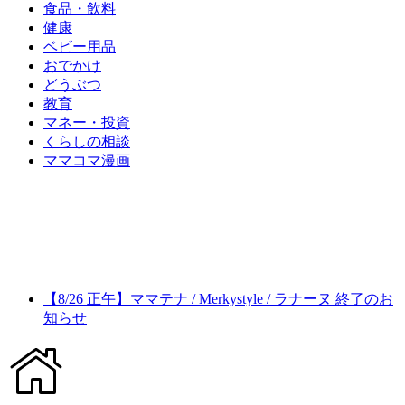
食品・飲料
健康
ベビー用品
おでかけ
どうぶつ
教育
マネー・投資
くらしの相談
ママコマ漫画
【8/26 正午】ママテナ / Merkystyle / ラナーヌ 終了のお
知らせ