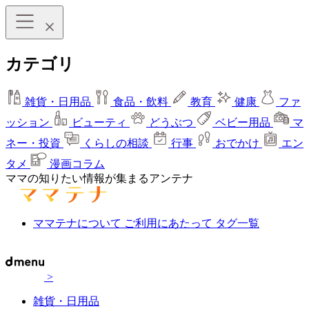
カテゴリ
雑貨・日用品
食品・飲料
教育
健康
ファ
ッション
ビューティ
どうぶつ
ベビー用品
マ
ネー・投資
くらしの相談
行事
おでかけ
エン
タメ
漫画コラム
ママの知りたい情報が集まるアンテナ
ママテナについて
ご利用にあたって
タグ一覧
>
雑貨・日用品