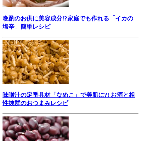
晩酌のお供に美容成分!?家庭でも作れる「イカの
塩辛」簡単レシピ
味噌汁の定番具材「なめこ」で美肌に?! お酒と相
性抜群のおつまみレシピ