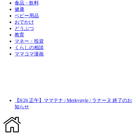
食品・飲料
健康
ベビー用品
おでかけ
どうぶつ
教育
マネー・投資
くらしの相談
ママコマ漫画
【8/26 正午】ママテナ / Merkystyle / ラナーヌ 終了のお
知らせ