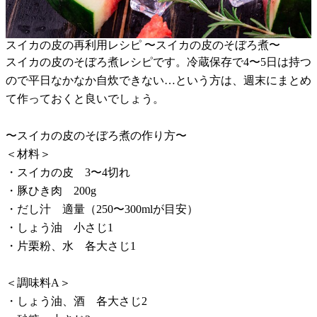
スイカの皮の再利用レシピ 〜スイカの皮のそぼろ煮〜
スイカの皮のそぼろ煮レシピです。冷蔵保存で4〜5日は持つ
ので平日なかなか自炊できない…という方は、週末にまとめ
て作っておくと良いでしょう。
〜スイカの皮のそぼろ煮の作り方〜
＜材料＞
・スイカの皮 3〜4切れ
・豚ひき肉 200g
・だし汁 適量（250〜300mlが目安）
・しょう油 小さじ1
・片栗粉、水 各大さじ1
＜調味料A＞
・しょう油、酒 各大さじ2