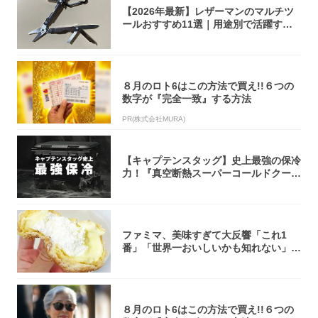
【2026年最新】レザーマンのマルチツ
ールおすすめ11選｜用途別で活躍する
モデル...
８月のロト6はこの方法で買え!!６つの
数字が『完全一致』する方法
PR(株式会社MURA)
【キャプテンスタッグ】史上最強の保冷
力！『真空断熱スーパーコールドクーラ
ーボック...
ファミマ、美味すぎて大反響「これ1
番」「世界一おいしいかも知れない」
「飲めそう」
８月のロト6はこの方法で買え!!６つの