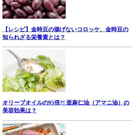
【レシピ】金時豆の揚げないコロッケ、金時豆の
知られざる栄養素とは？
オリーブオイルの95倍?! 亜麻仁油（アマニ油）の
美容効果は？