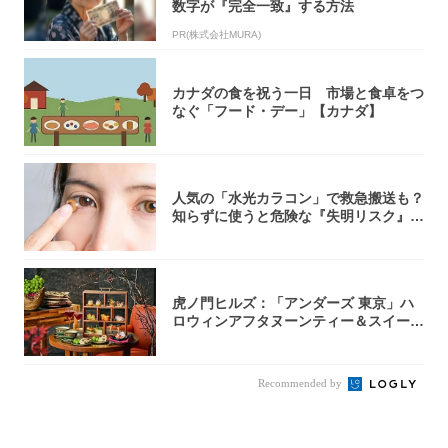
数字が『完全一致』する方法
PR(株式会社MURA)
カナダの食を祝う一日 市場と食卓をつ
なぐ「フード・デー」【カナダ】
人気の「水光カラコン」で救急搬送も？
知らずに使うと危険な『失明リスク』と
医師が教...
虎ノ門ヒルズ：「アンダーズ 東京」ハ
ロウィンアフタヌーンティー＆スイーツ
コレクシ...
Recommended by