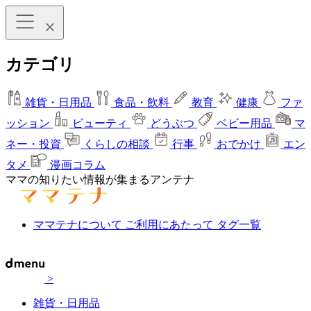
カテゴリ
雑貨・日用品
食品・飲料
教育
健康
ファ
ッション
ビューティ
どうぶつ
ベビー用品
マ
ネー・投資
くらしの相談
行事
おでかけ
エン
タメ
漫画コラム
ママの知りたい情報が集まるアンテナ
ママテナについて
ご利用にあたって
タグ一覧
>
雑貨・日用品