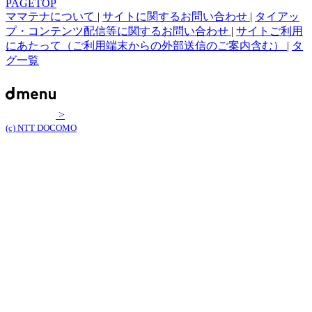
PAGETOP
ママテナについて
|
サイトに関するお問い合わせ
|
タイアッ
プ・コンテンツ配信等に関するお問い合わせ
|
サイトご利用
にあたって（ご利用端末からの外部送信のご案内含む）
|
タ
グ一覧
>
(c) NTT DOCOMO