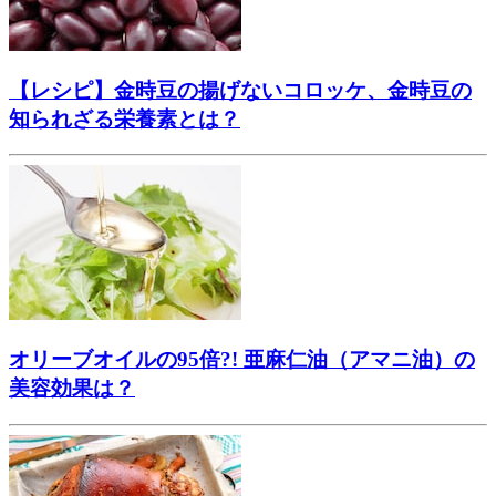
【レシピ】金時豆の揚げないコロッケ、金時豆の
知られざる栄養素とは？
オリーブオイルの95倍?! 亜麻仁油（アマニ油）の
美容効果は？