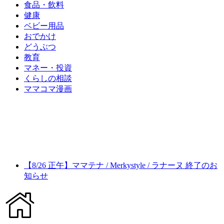
食品・飲料
健康
ベビー用品
おでかけ
どうぶつ
教育
マネー・投資
くらしの相談
ママコマ漫画
【8/26 正午】ママテナ / Merkystyle / ラナーヌ 終了のお
知らせ