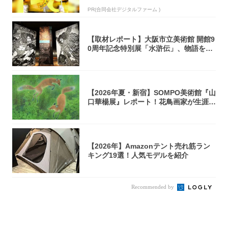
PR(合同会社デジタルファーム )
【取材レポート】大阪市立美術館 開館9
0周年記念特別展「水滸伝」、物語を知
らない...
【2026年夏・新宿】SOMPO美術館『山
口華楊展』レポート！花鳥画家が生涯描
き...
【2026年】Amazonテント売れ筋ラン
キング19選！人気モデルを紹介
Recommended by