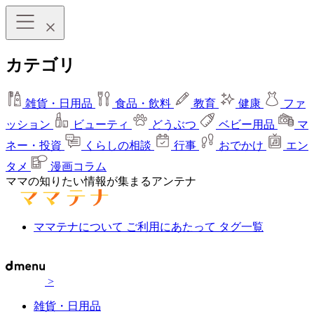
カテゴリ
雑貨・日用品
食品・飲料
教育
健康
ファ
ッション
ビューティ
どうぶつ
ベビー用品
マ
ネー・投資
くらしの相談
行事
おでかけ
エン
タメ
漫画コラム
ママの知りたい情報が集まるアンテナ
ママテナについて
ご利用にあたって
タグ一覧
>
雑貨・日用品