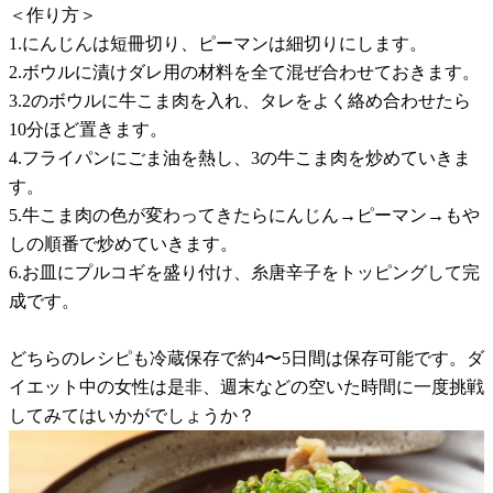
＜作り方＞
1.にんじんは短冊切り、ピーマンは細切りにします。
2.ボウルに漬けダレ用の材料を全て混ぜ合わせておきます。
3.2のボウルに牛こま肉を入れ、タレをよく絡め合わせたら
10分ほど置きます。
4.フライパンにごま油を熱し、3の牛こま肉を炒めていきま
す。
5.牛こま肉の色が変わってきたらにんじん→ピーマン→もや
しの順番で炒めていきます。
6.お皿にプルコギを盛り付け、糸唐辛子をトッピングして完
成です。
どちらのレシピも冷蔵保存で約4〜5日間は保存可能です。ダ
イエット中の女性は是非、週末などの空いた時間に一度挑戦
してみてはいかがでしょうか？