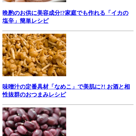
晩酌のお供に美容成分!?家庭でも作れる「イカの
塩辛」簡単レシピ
味噌汁の定番具材「なめこ」で美肌に?! お酒と相
性抜群のおつまみレシピ