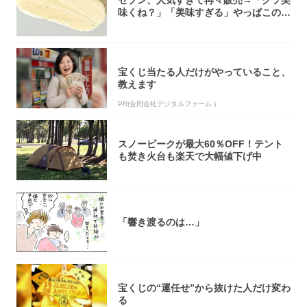
セブン、人気すぎて再々販売→「クソ美
味くね？」「美味すぎる」やっぱこのク
オリティ...
宝くじ当たる人だけがやっていること、
教えます
PR(合同会社デジタルファーム )
スノーピークが最大60％OFF！テント
も焚き火台も楽天で大幅値下げ中
「響き渡るのは…」
宝くじの“運任せ”から抜けた人だけ変わ
る