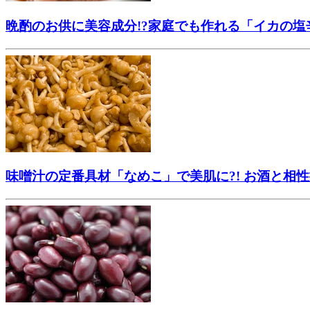
晩酌のお供に美容成分!?家庭でも作れる「イカの塩
味噌汁の定番具材「なめこ」で美肌に?! お酒と相