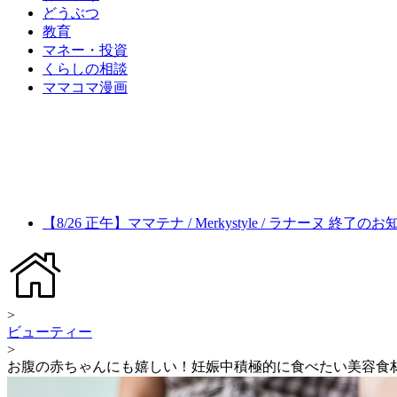
どうぶつ
教育
マネー・投資
くらしの相談
ママコマ漫画
【8/26 正午】ママテナ / Merkystyle / ラナーヌ 終了の
>
ビューティー
>
お腹の赤ちゃんにも嬉しい！妊娠中積極的に食べたい美容食