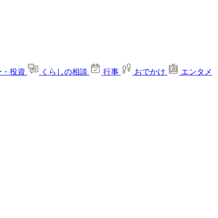
ー・投資
くらしの相談
行事
おでかけ
エンタメ