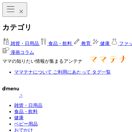
カテゴリ
雑貨・日用品
食品・飲料
教育
健康
ファ
漫画コラム
ママの知りたい情報が集まるアンテナ
ママテナについて
ご利用にあたって
タグ一覧
>
雑貨・日用品
食品・飲料
健康
ベビー用品
おでかけ