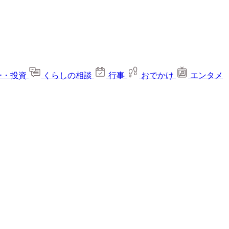
ー・投資
くらしの相談
行事
おでかけ
エンタメ