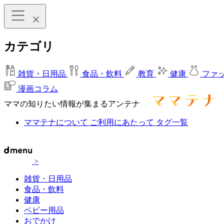
カテゴリ
雑貨・日用品
食品・飲料
教育
健康
ファ
漫画コラム
ママの知りたい情報が集まるアンテナ
ママテナについて
ご利用にあたって
タグ一覧
>
雑貨・日用品
食品・飲料
健康
ベビー用品
おでかけ