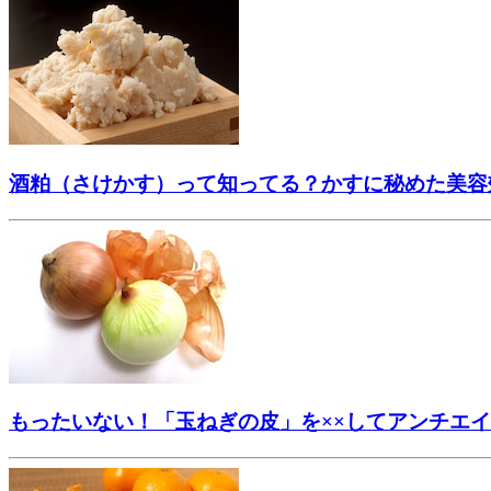
酒粕（さけかす）って知ってる？かすに秘めた美容
もったいない！「玉ねぎの皮」を××してアンチエ