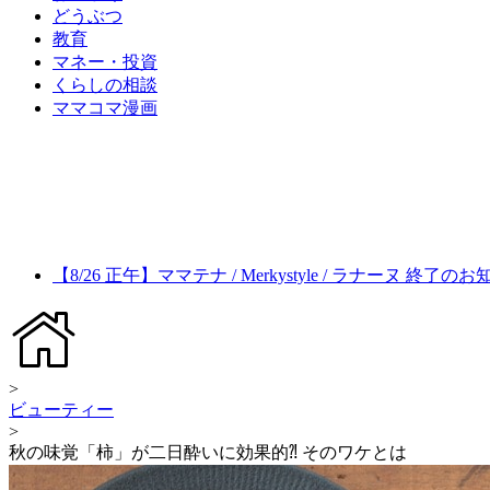
どうぶつ
教育
マネー・投資
くらしの相談
ママコマ漫画
【8/26 正午】ママテナ / Merkystyle / ラナーヌ 終了の
>
ビューティー
>
秋の味覚「柿」が二日酔いに効果的⁈ そのワケとは