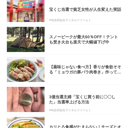
宝くじ当選で貧乏女性が人生変えた実話
PR(合同会社デジタルファーム )
スノーピークが最大60％OFF！テント
も焚き火台も楽天で大幅値下げ中
【薬味じゃない食べ方】香りが食欲そそ
る「ミョウガの豚バラ肉巻き」作ってみ
た！辛み...
3億当選主婦「宝くじ買う前に〇〇し
た」当選率上げる方法
PR(合同会社デジタルファーム )
カリとろ食感がたまらない！チーズとオ