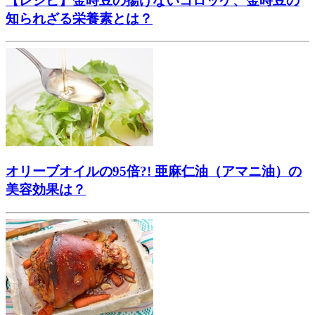
【レシピ】金時豆の揚げないコロッケ、金時豆の
知られざる栄養素とは？
オリーブオイルの95倍?! 亜麻仁油（アマニ油）の
美容効果は？