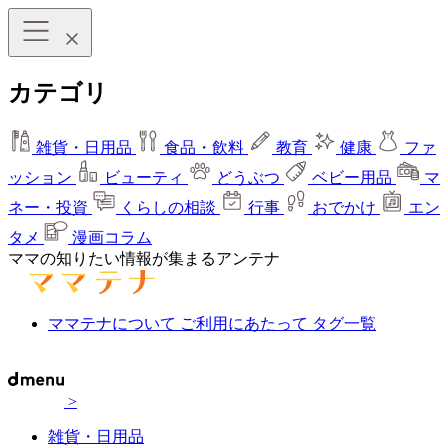
カテゴリ
雑貨・日用品
食品・飲料
教育
健康
ファ
ッション
ビューティ
どうぶつ
ベビー用品
マ
ネー・投資
くらしの相談
行事
おでかけ
エン
タメ
漫画コラム
ママの知りたい情報が集まるアンテナ
ママテナについて
ご利用にあたって
タグ一覧
>
雑貨・日用品