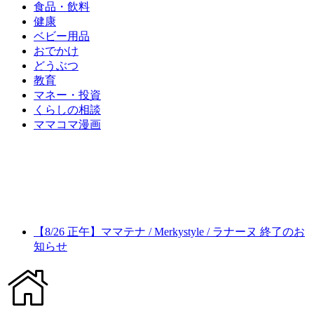
食品・飲料
健康
ベビー用品
おでかけ
どうぶつ
教育
マネー・投資
くらしの相談
ママコマ漫画
【8/26 正午】ママテナ / Merkystyle / ラナーヌ 終了のお
知らせ