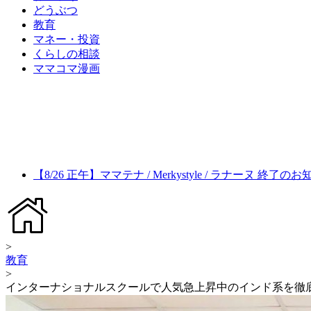
どうぶつ
教育
マネー・投資
くらしの相談
ママコマ漫画
【8/26 正午】ママテナ / Merkystyle / ラナーヌ 終了の
>
教育
>
インターナショナルスクールで人気急上昇中のインド系を徹