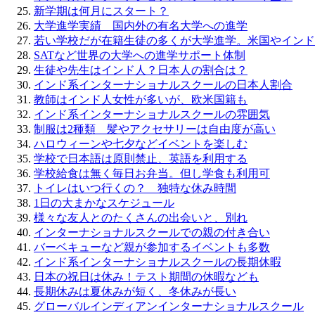
新学期は何月にスタート？
大学進学実績 国内外の有名大学への進学
若い学校だが在籍生徒の多くが大学進学。米国やインド
SATなど世界の大学への進学サポート体制
生徒や先生はインド人？日本人の割合は？
インド系インターナショナルスクールの日本人割合
教師はインド人女性が多いが、欧米国籍も
インド系インターナショナルスクールの雰囲気
制服は2種類 髪やアクセサリーは自由度が高い
ハロウィーンや七夕などイベントを楽しむ
学校で日本語は原則禁止、英語を利用する
学校給食は無く毎日お弁当。但し学食も利用可
トイレはいつ行くの？ 独特な休み時間
1日の大まかなスケジュール
様々な友人とのたくさんの出会いと、別れ
インターナショナルスクールでの親の付き合い
バーベキューなど親が参加するイベントも多数
インド系インターナショナルスクールの長期休暇
日本の祝日は休み！テスト期間の休暇なども
長期休みは夏休みが短く、冬休みが長い
グローバルインディアンインターナショナルスクール