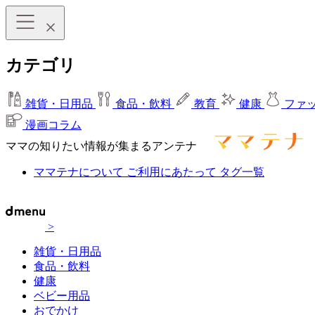
カテゴリ
雑貨・日用品
食品・飲料
教育
健康
ファ
漫画コラム
ママの知りたい情報が集まるアンテナ
ママテナについて
ご利用にあたって
タグ一覧
>
雑貨・日用品
食品・飲料
健康
ベビー用品
おでかけ