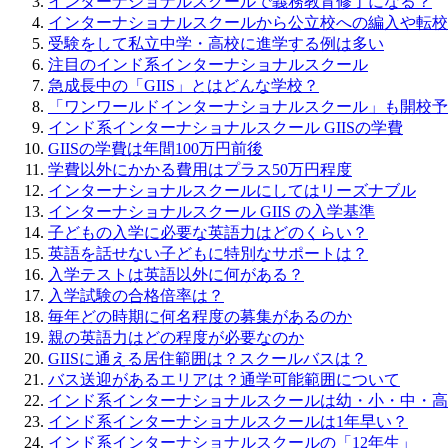
インターナショナルスクールで義務教育修了になる？
インターナショナルスクールから公立校への編入や転校
受験をして私立中学・高校に進学する例は多い
注目のインド系インターナショナルスクール
急成長中の「GIIS」とはどんな学校？
「ワンワールドインターナショナルスクール」も開校予
インド系インターナショナルスクール GIISの学費
GIISの学費は年間100万円前後
学費以外にかかる費用はプラス50万円程度
インターナショナルスクールにしてはリーズナブル
インターナショナルスクール GIIS の入学基準
子どもの入学に必要な英語力はどのくらい？
英語を話せない子どもに特別なサポートは？
入学テストは英語以外に何がある？
入学試験の合格倍率は？
毎年どの時期に何名程度の募集があるのか
親の英語力はどの程度が必要なのか
GIISに通える居住範囲は？スクールバスは？
バス送迎があるエリアは？通学可能範囲について
インド系インターナショナルスクールは幼・小・中・高
インド系インターナショナルスクールは1年早い？
インド系インターナショナルスクールの「12年生」