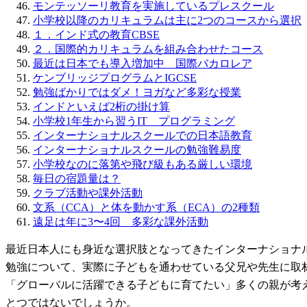
モンテッソーリ教育を実施しているプレスクール
小学校以降のカリキュラムは主に2つのコースから選択
１．インド式の教育CBSE
２．国際的カリキュラムを組み合わせたコース
最近は日本でも導入増加中 国際バカロレア
ケンブリッジプログラムとIGCSE
勉強ばかりではダメ！ヨガなど多彩な授業
インドといえば2桁の掛け算
小学校1年生から習うIT プログラミング
インターナショナルスクールでの日本語教育
インターナショナルスクールの勉強難易度
小学校なのに落第や飛び級もある厳しい環境
毎日の宿題量は？
クラブ活動や課外活動
文系（CCA）と体を動かす系（ECA）の2種類
遠足は年に3〜4回 多彩な課外活動
最近日本人にも身近な選択肢となってきたインターナショナ
勉強について、実際に子どもを通わせている父兄や先生に取
「グローバルに活躍できる子どもに育てたい」多くの親が考
とつではないでしょうか。