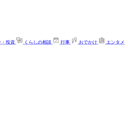
ー・投資
くらしの相談
行事
おでかけ
エンタメ