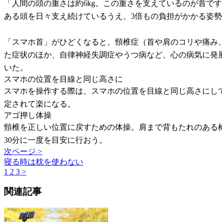
「人間の頭の重さは約6kg。この重さを支えているのが首で
ある頭を日々支え続けているうえ、3倍もの負担がかかる姿
「スマホ首」がひどくなると、頸椎症（首や肩のコリや痛み
た症状のほか、自律神経失調症やうつ病など、心の病気に発
いた。
スマホの位置を目線と同じ高さに
スマホを操作する際は、スマホの位置を目線と同じ高さにし
定されて楽になる。
アゴ押し体操
頸椎を正しい位置に戻すための体操。肩まで背もたれのある
30分に一度を目安に行おう。
次ページ >
寝る時は枕を使わない
1
2
3
>
関連記事