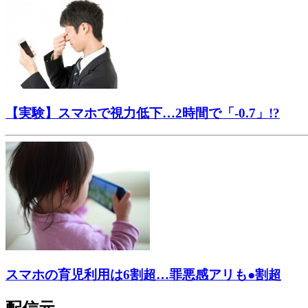
【実験】スマホで視力低下…2時間で「-0.7」!?
スマホの育児利用は6割超…罪悪感アリも●割超