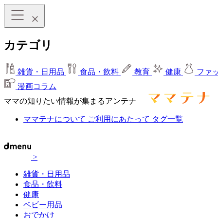
カテゴリ
雑貨・日用品
食品・飲料
教育
健康
ファ
漫画コラム
ママの知りたい情報が集まるアンテナ
ママテナについて
ご利用にあたって
タグ一覧
>
雑貨・日用品
食品・飲料
健康
ベビー用品
おでかけ