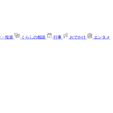
ー・投資
くらしの相談
行事
おでかけ
エンタメ