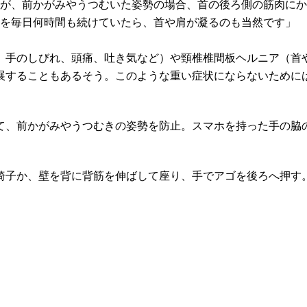
すが、前かがみやうつむいた姿勢の場合、首の後ろ側の筋肉にか
勢を毎日何時間も続けていたら、首や肩が凝るのも当然です」
、手のしびれ、頭痛、吐き気など）や頸椎椎間板ヘルニア（首
展することもあるそう。このような重い症状にならないために
て、前かがみやうつむきの姿勢を防止。スマホを持った手の脇
椅子か、壁を背に背筋を伸ばして座り、手でアゴを後ろへ押す。