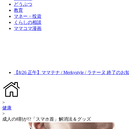
どうぶつ
教育
マネー・投資
くらしの相談
ママコマ漫画
【8/26 正午】ママテナ / Merkystyle / ラナーヌ 終了の
>
健康
>
成人の8割が!?「スマホ首」解消法＆グッズ