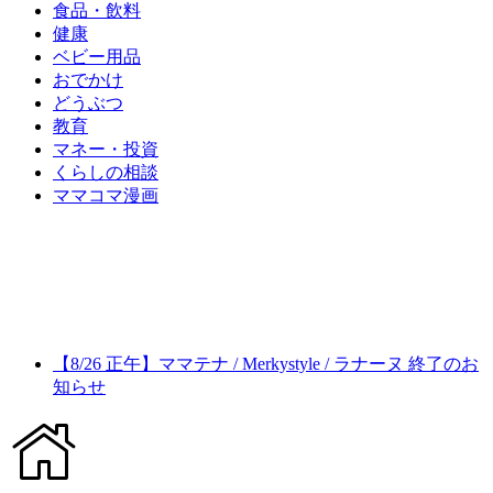
食品・飲料
健康
ベビー用品
おでかけ
どうぶつ
教育
マネー・投資
くらしの相談
ママコマ漫画
【8/26 正午】ママテナ / Merkystyle / ラナーヌ 終了のお
知らせ