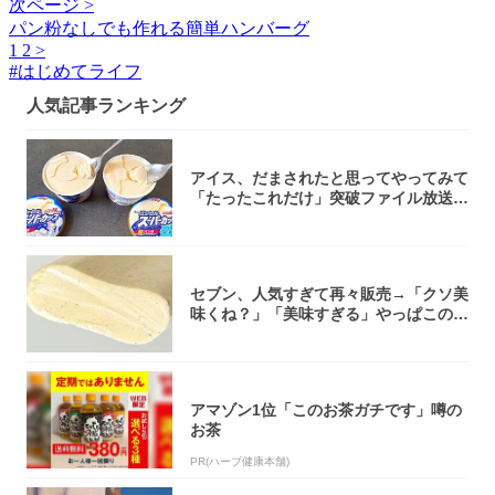
次ページ >
パン粉なしでも作れる簡単ハンバーグ
1
2
>
#
はじめてライフ
人気記事ランキング
アイス、だまされたと思ってやってみて
「たったこれだけ」突破ファイル放送で
大注目！...
セブン、人気すぎて再々販売→「クソ美
味くね？」「美味すぎる」やっぱこのク
オリティ...
アマゾン1位「このお茶ガチです」噂の
お茶
PR(ハーブ健康本舗)