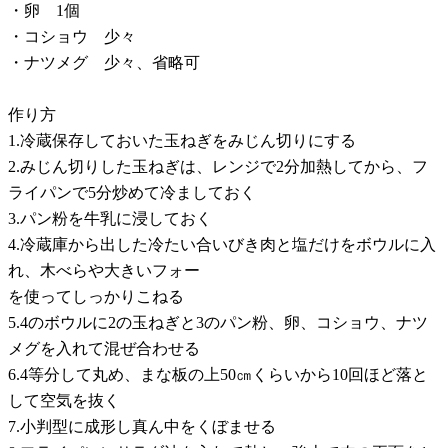
・卵 1個
・コショウ 少々
・ナツメグ 少々、省略可
作り方
1.冷蔵保存しておいた玉ねぎをみじん切りにする
2.みじん切りした玉ねぎは、レンジで2分加熱してから、フ
ライパンで5分炒めて冷ましておく
3.パン粉を牛乳に浸しておく
4.冷蔵庫から出した冷たい合いびき肉と塩だけをボウルに入
れ、木べらや大きいフォー
を使ってしっかりこねる
5.4のボウルに2の玉ねぎと3のパン粉、卵、コショウ、ナツ
メグを入れて混ぜ合わせる
6.4等分して丸め、まな板の上50㎝くらいから10回ほど落と
して空気を抜く
7.小判型に成形し真ん中をくぼませる