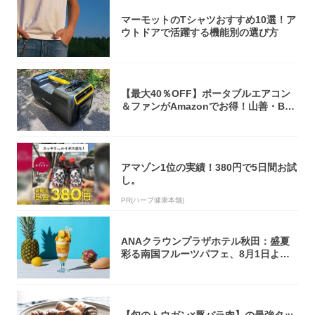
マーモットのTシャツおすすめ10選！ア
ウトドアで活躍する機能別の選び方
【最大40％OFF】ポータブルエアコン
＆ファンがAmazonでお得！山善・Bo
u...
アマゾン1位の実績！380円で5日間お試
し。
PR(ハーブ健康本舗)
ANAクラウンプラザホテル秋田：盛夏
彩る南国フルーツパフェ、8月1日より1
ヵ月限...
【旬のトウガン×豚バラ肉】の最強タッ