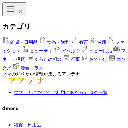
カテゴリ
雑貨・日用品
食品・飲料
教育
健康
ファ
ッション
ビューティ
どうぶつ
ベビー用品
マ
ネー・投資
くらしの相談
行事
おでかけ
エン
タメ
漫画コラム
ママの知りたい情報が集まるアンテナ
ママテナについて
ご利用にあたって
タグ一覧
>
雑貨・日用品