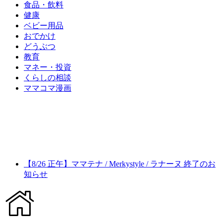
食品・飲料
健康
ベビー用品
おでかけ
どうぶつ
教育
マネー・投資
くらしの相談
ママコマ漫画
【8/26 正午】ママテナ / Merkystyle / ラナーヌ 終了のお
知らせ