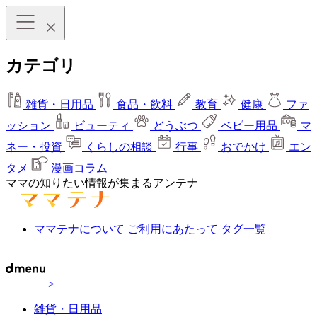
カテゴリ
雑貨・日用品
食品・飲料
教育
健康
ファ
ッション
ビューティ
どうぶつ
ベビー用品
マ
ネー・投資
くらしの相談
行事
おでかけ
エン
タメ
漫画コラム
ママの知りたい情報が集まるアンテナ
ママテナについて
ご利用にあたって
タグ一覧
>
雑貨・日用品