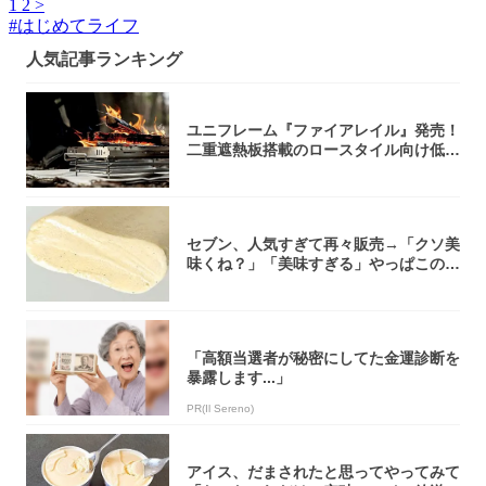
1
2
>
#
はじめてライフ
人気記事ランキング
ユニフレーム『ファイアレイル』発売！
二重遮熱板搭載のロースタイル向け低型
焚き火台
セブン、人気すぎて再々販売→「クソ美
味くね？」「美味すぎる」やっぱこのク
オリティ...
「高額当選者が秘密にしてた金運診断を
暴露します...」
PR(Il Sereno)
アイス、だまされたと思ってやってみて