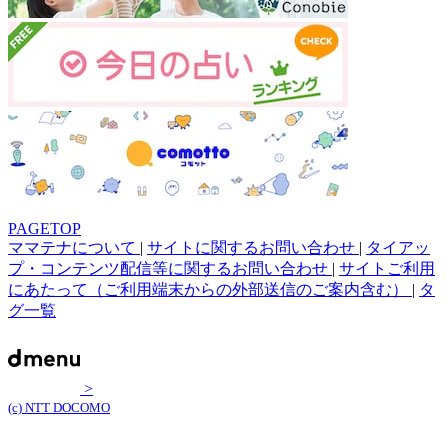
PAGETOP
ママテナについて
|
サイトに関するお問い合わせ
|
タイアッ
プ・コンテンツ配信等に関するお問い合わせ
|
サイトご利用
にあたって（ご利用端末からの外部送信のご案内含む）
|
タ
グ一覧
>
(c) NTT DOCOMO