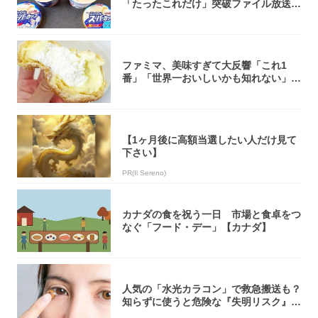
「たったこれだけ」突破ファイル放送で
大注目！...
ファミマ、美味すぎて大反響「これ1
番」「世界一おいしいかも知れない」
「飲めそう」
【1ヶ月後に高額当選したい人だけ見て
下さい】
PR(Il Sereno)
カナダの食を祝う一日 市場と食卓をつ
なぐ「フード・デー」【カナダ】
人気の「水光カラコン」で救急搬送も？
知らずに使うと危険な『失明リスク』と
医師が教...