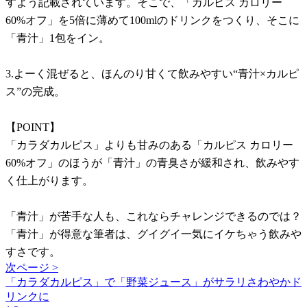
すよう記載されています。そこで、「カルピス カロリー
60%オフ」を5倍に薄めて100mlのドリンクをつくり、そこに
「青汁」1包をイン。
3.よーく混ぜると、ほんのり甘くて飲みやすい“青汁×カルピ
ス”の完成。
【POINT】
「カラダカルピス」よりも甘みのある「カルピス カロリー
60%オフ」のほうが「青汁」の青臭さが緩和され、飲みやす
く仕上がります。
「青汁」が苦手な人も、これならチャレンジできるのでは？
「青汁」が得意な筆者は、グイグイ一気にイケちゃう飲みや
すさです。
次ページ >
「カラダカルピス」で「野菜ジュース」がサラリさわやかド
リンクに