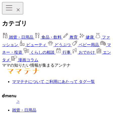
カテゴリ
雑貨・日用品
食品・飲料
教育
健康
ファ
ッション
ビューティ
どうぶつ
ベビー用品
マ
ネー・投資
くらしの相談
行事
おでかけ
エン
タメ
漫画コラム
ママの知りたい情報が集まるアンテナ
ママテナについて
ご利用にあたって
タグ一覧
>
雑貨・日用品