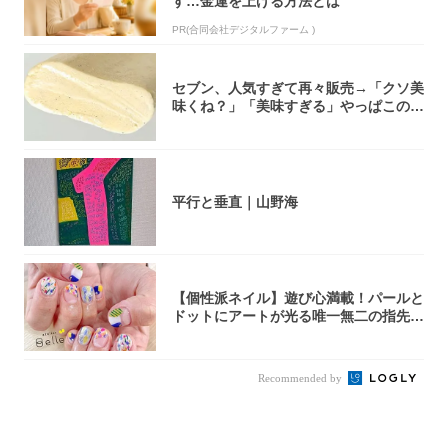
す…金運を上げる方法とは
PR(合同会社デジタルファーム )
セブン、人気すぎて再々販売→「クソ美
味くね？」「美味すぎる」やっぱこのク
オリティ...
平行と垂直｜山野海
【個性派ネイル】遊び心満載！パールと
ドットにアートが光る唯一無二の指先が
完成！
Recommended by