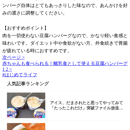
ンバーグ自体はとてもあっさりした味なので、あんかけを好
みの濃さに調整してください。
【おすすめポイント】
肉を一切使わない豆腐ハンバーグなので、かなり軽い食感と
味わいです。ダイエット中や食欲がない方、外食続きで胃腸
が疲れている時におすすめです。
次ページ >
赤ちゃんも食べられる！離乳食として使える豆腐ハンバーグ
1
2
>
#
はじめてライフ
人気記事ランキング
アイス、だまされたと思ってやってみて
「たったこれだけ」突破ファイル放送で
大注目！...