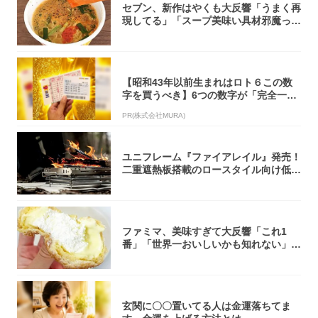
セブン、新作はやくも大反響「うまく再
現してる」「スープ美味い具材邪魔って
くらい美...
【昭和43年以前生まれはロト６この数
字を買うべき】6つの数字が「完全一
致」する方...
PR(株式会社MURA)
ユニフレーム『ファイアレイル』発売！
二重遮熱板搭載のロースタイル向け低型
焚き火台
ファミマ、美味すぎて大反響「これ1
番」「世界一おいしいかも知れない」
「飲めそう」
玄関に〇〇置いてる人は金運落ちてま