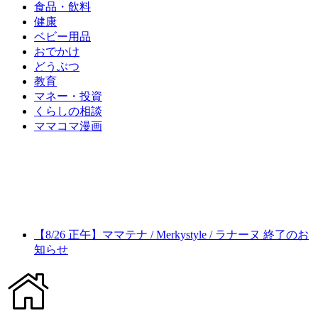
食品・飲料
健康
ベビー用品
おでかけ
どうぶつ
教育
マネー・投資
くらしの相談
ママコマ漫画
【8/26 正午】ママテナ / Merkystyle / ラナーヌ 終了のお
知らせ