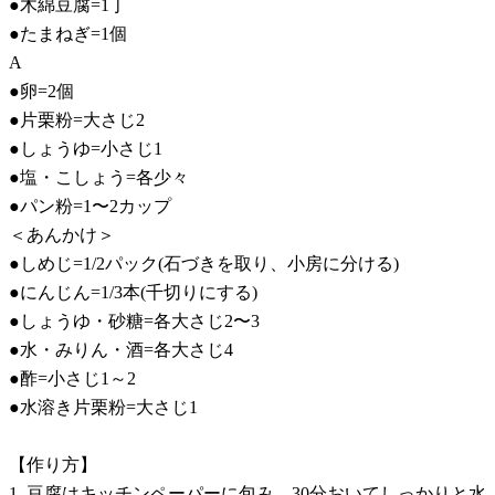
●木綿豆腐=1丁
●たまねぎ=1個
A
●卵=2個
●片栗粉=大さじ2
●しょうゆ=小さじ1
●塩・こしょう=各少々
●パン粉=1〜2カップ
＜あんかけ＞
●しめじ=1/2パック(石づきを取り、小房に分ける)
●にんじん=1/3本(千切りにする)
●しょうゆ・砂糖=各大さじ2〜3
●水・みりん・酒=各大さじ4
●酢=小さじ1～2
●水溶き片栗粉=大さじ1
【作り方】
1. 豆腐はキッチンペーパーに包み、30分おいてしっかりと水