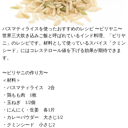
バスマティライスを使ったおすすめのレシピ 〜ビリヤニ〜
世界三大炊き込みご飯と呼ばれているインド料理、「ビリヤ
ニ」のレシピです。材料として使っているスパイス「クミン
シード」にはコレステロール値を下げる効果が期待できま
す。
〜ビリヤニの作り方〜
＜材料＞
・バスマティライス 2合
・鶏もも肉 1枚
・玉ねぎ 1/2個
・にんにく・生姜 各1片
・カレーパウダー 大さじ1/2
・クミンシード 小さじ2