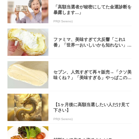
「高額当選者が秘密にしてた金運診断を
暴露します...」
PR(Il Sereno)
ファミマ、美味すぎて大反響「これ1
番」「世界一おいしいかも知れない」
「飲めそう」
セブン、人気すぎて再々販売→「クソ美
味くね？」「美味すぎる」やっぱこのク
オリティ...
【1ヶ月後に高額当選したい人だけ見て
下さい】
PR(Il Sereno)