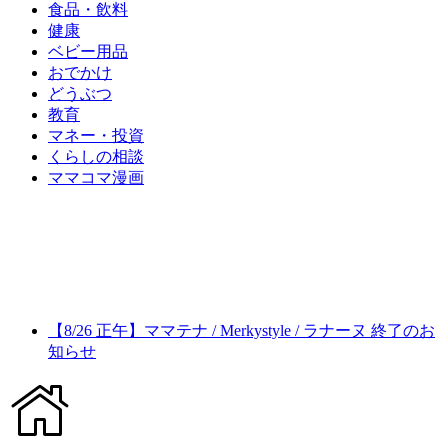
食品・飲料
健康
ベビー用品
おでかけ
どうぶつ
教育
マネー・投資
くらしの相談
ママコマ漫画
【8/26 正午】ママテナ / Merkystyle / ラナーヌ 終了のお
知らせ