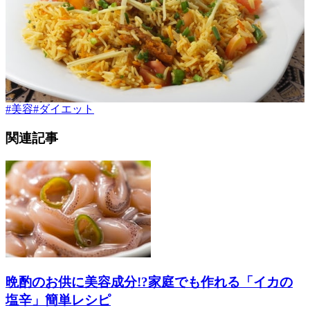
#
美容
#
ダイエット
関連記事
晩酌のお供に美容成分!?家庭でも作れる「イカの
塩辛」簡単レシピ