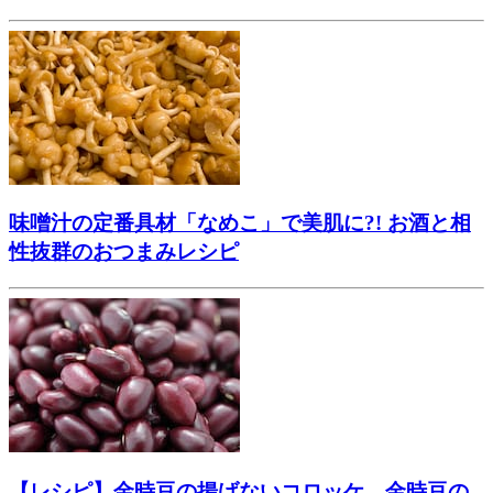
味噌汁の定番具材「なめこ」で美肌に?! お酒と相
性抜群のおつまみレシピ
【レシピ】金時豆の揚げないコロッケ、金時豆の