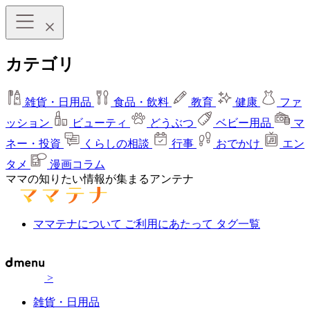
カテゴリ
雑貨・日用品
食品・飲料
教育
健康
ファ
ッション
ビューティ
どうぶつ
ベビー用品
マ
ネー・投資
くらしの相談
行事
おでかけ
エン
タメ
漫画コラム
ママの知りたい情報が集まるアンテナ
ママテナについて
ご利用にあたって
タグ一覧
>
雑貨・日用品