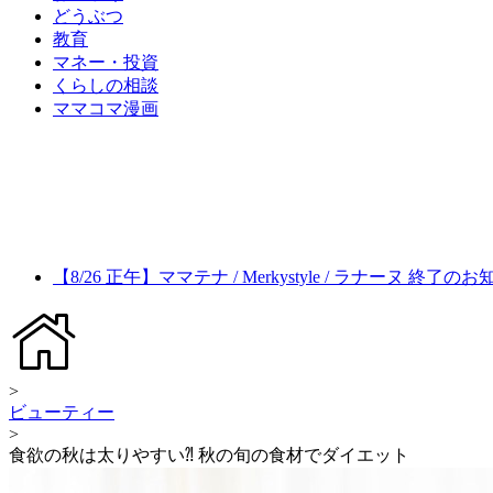
どうぶつ
教育
マネー・投資
くらしの相談
ママコマ漫画
【8/26 正午】ママテナ / Merkystyle / ラナーヌ 終了の
>
ビューティー
>
食欲の秋は太りやすい⁈ 秋の旬の食材でダイエット