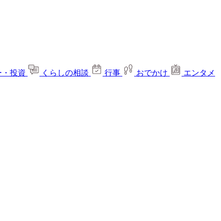
ー・投資
くらしの相談
行事
おでかけ
エンタメ