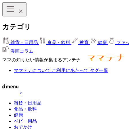
カテゴリ
雑貨・日用品
食品・飲料
教育
健康
ファ
漫画コラム
ママの知りたい情報が集まるアンテナ
ママテナについて
ご利用にあたって
タグ一覧
>
雑貨・日用品
食品・飲料
健康
ベビー用品
おでかけ