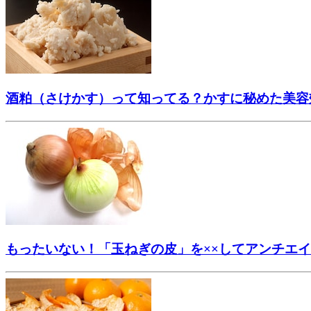
酒粕（さけかす）って知ってる？かすに秘めた美容
もったいない！「玉ねぎの皮」を××してアンチエ