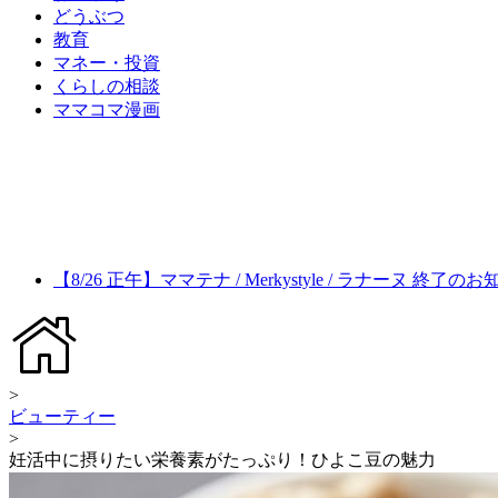
どうぶつ
教育
マネー・投資
くらしの相談
ママコマ漫画
【8/26 正午】ママテナ / Merkystyle / ラナーヌ 終了の
>
ビューティー
>
妊活中に摂りたい栄養素がたっぷり！ひよこ豆の魅力