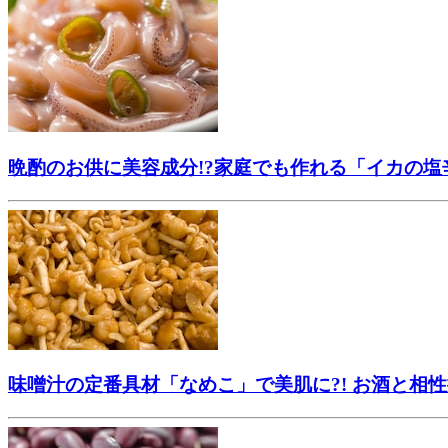
晩酌のお供に美容成分!?家庭でも作れる「イカの塩
味噌汁の定番具材「なめこ」で美肌に?! お酒と相