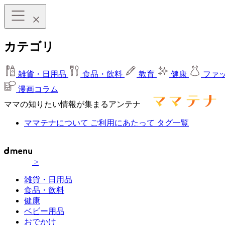
カテゴリ
雑貨・日用品
食品・飲料
教育
健康
ファ
漫画コラム
ママの知りたい情報が集まるアンテナ
ママテナについて
ご利用にあたって
タグ一覧
>
雑貨・日用品
食品・飲料
健康
ベビー用品
おでかけ