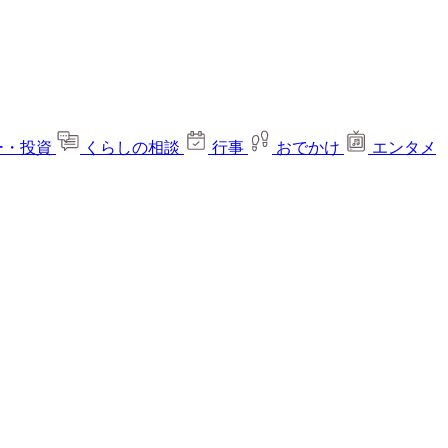
ー・投資
くらしの相談
行事
おでかけ
エンタメ