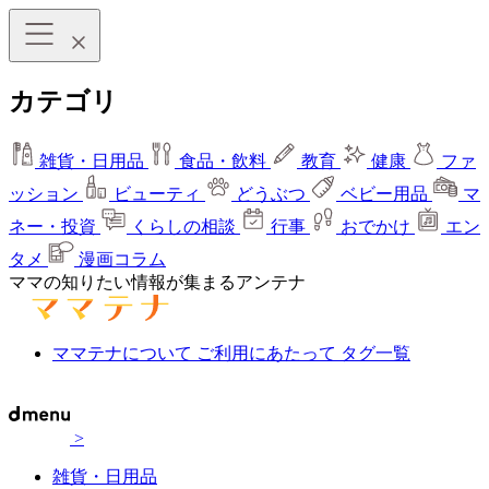
カテゴリ
雑貨・日用品
食品・飲料
教育
健康
ファ
ッション
ビューティ
どうぶつ
ベビー用品
マ
ネー・投資
くらしの相談
行事
おでかけ
エン
タメ
漫画コラム
ママの知りたい情報が集まるアンテナ
ママテナについて
ご利用にあたって
タグ一覧
>
雑貨・日用品