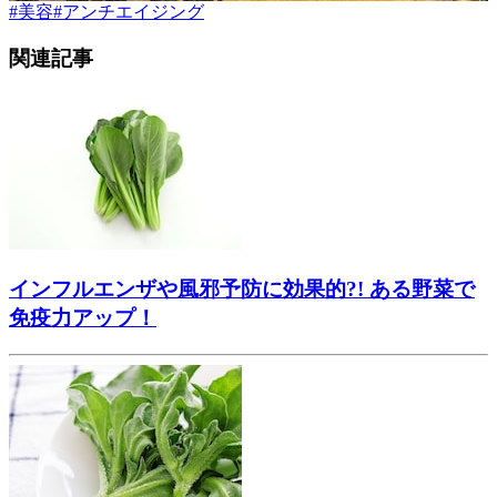
#
美容
#
アンチエイジング
関連記事
インフルエンザや風邪予防に効果的?! ある野菜で
免疫力アップ！