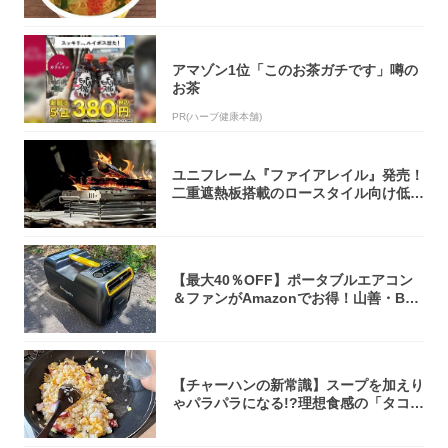
くらい美...
アマゾン1位「このお茶ガチです」噂の
お茶
PR(ハーブ健康本舗)
ユニフレーム『ファイアレイル』発売！
二重遮熱板搭載のロースタイル向け低型
焚き火台
【最大40％OFF】ポータブルエアコン
＆ファンがAmazonでお得！山善・Bo
u...
【チャーハンの新常識】スープを加えり
ゃパラパラになる!?理想食感の「タコチ
ャーハ...