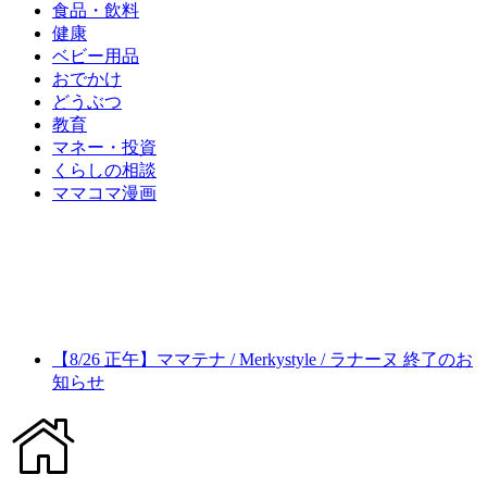
食品・飲料
健康
ベビー用品
おでかけ
どうぶつ
教育
マネー・投資
くらしの相談
ママコマ漫画
【8/26 正午】ママテナ / Merkystyle / ラナーヌ 終了のお
知らせ