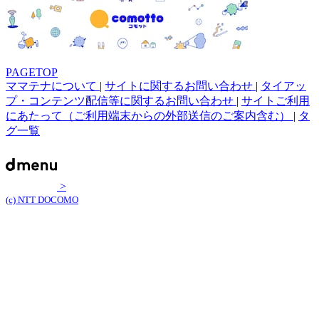
PAGETOP
ママテナについて
|
サイトに関するお問い合わせ
|
タイアッ
プ・コンテンツ配信等に関するお問い合わせ
|
サイトご利用
にあたって（ご利用端末からの外部送信のご案内含む）
|
タ
グ一覧
>
(c) NTT DOCOMO