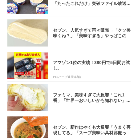
「たったこれだけ」突破ファイル放送で
大注目！...
セブン、人気すぎて再々販売→「クソ美
味くね？」「美味すぎる」やっぱこのク
オリティ...
アマゾン1位の実績！380円で5日間お試
し。
PR(ハーブ健康本舗)
ファミマ、美味すぎて大反響「これ1
番」「世界一おいしいかも知れない」
「飲めそう」
セブン、新作はやくも大反響「うまく再
現してる」「スープ美味い具材邪魔って