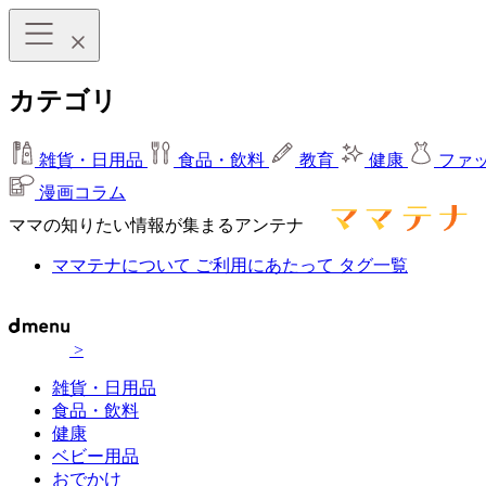
カテゴリ
雑貨・日用品
食品・飲料
教育
健康
ファ
漫画コラム
ママの知りたい情報が集まるアンテナ
ママテナについて
ご利用にあたって
タグ一覧
>
雑貨・日用品
食品・飲料
健康
ベビー用品
おでかけ