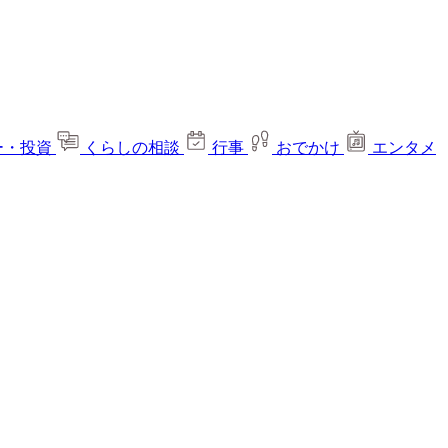
ー・投資
くらしの相談
行事
おでかけ
エンタメ