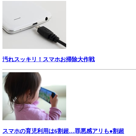
汚れスッキリ！スマホお掃除大作戦
スマホの育児利用は6割超…罪悪感アリも●割超