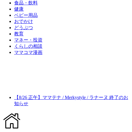
食品・飲料
健康
ベビー用品
おでかけ
どうぶつ
教育
マネー・投資
くらしの相談
ママコマ漫画
【8/26 正午】ママテナ / Merkystyle / ラナーヌ 終了のお
知らせ