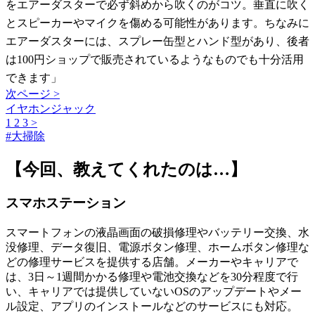
をエアーダスターで必ず斜めから吹くのがコツ。垂直に吹く
とスピーカーやマイクを傷める可能性があります。ちなみに
エアーダスターには、スプレー缶型とハンド型があり、後者
は100円ショップで販売されているようなものでも十分活用
できます」
次ページ >
イヤホンジャック
1
2
3
>
#
大掃除
【今回、教えてくれたのは…】
スマホステーション
スマートフォンの液晶画面の破損修理やバッテリー交換、水
没修理、データ復旧、電源ボタン修理、ホームボタン修理な
どの修理サービスを提供する店舗。メーカーやキャリアで
は、3日～1週間かかる修理や電池交換などを30分程度で行
い、キャリアでは提供していないOSのアップデートやメー
ル設定、アプリのインストールなどのサービスにも対応。