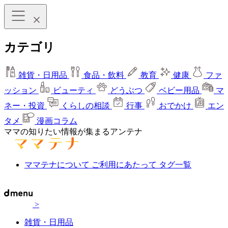
カテゴリ
雑貨・日用品
食品・飲料
教育
健康
ファ
ッション
ビューティ
どうぶつ
ベビー用品
マ
ネー・投資
くらしの相談
行事
おでかけ
エン
タメ
漫画コラム
ママの知りたい情報が集まるアンテナ
ママテナについて
ご利用にあたって
タグ一覧
>
雑貨・日用品