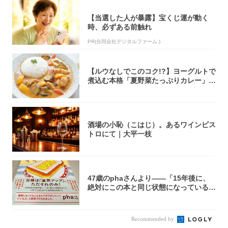
【当選した人が暴露】宝くじ運が動く
時、必ずある前触れ
PR(合同会社デジタルファーム )
【ルウなしでこのコク!?】ヨーグルトで
煮込む本格「夏野菜たっぷりカレー」作
ってみ...
酒場の小恥（こはじ）。あるワインビス
トロにて｜大平一枝
47歳のphaさんより――「15年後に、
絶対にこの本と同じ状態になっている自
信が...
Recommended by