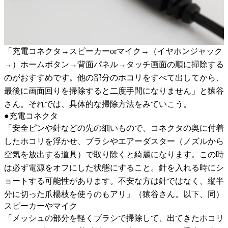
「充電コネクタ→スピーカーorマイク→（イヤホンジャック
→）ホームボタン→背面パネル→タッチ画面の順に掃除する
のがおすすめです。他の部分のホコリをすべて出してから、
最後に画面回りを掃除すると二度手間になりません」と猿谷
さん。それでは、具体的な掃除方法をみていこう。
●充電コネクタ
「安全ピンや針などの先の細いもので、コネクタの奥に付着
したホコリを浮かせ、ブラシやエアーダスター（ノズルから
空気を放出する道具）で取り除くと綺麗になります。この時
は必ず電源をオフにした状態にすること。針を入れる時にシ
ョートする可能性があります。不安な方は針ではなく、縦半
分に切った爪楊枝を使うのもアリ」（猿谷さん。以下、同）
スピーカーやマイク
「メッシュの部分を軽くブラシで掃除して、出てきたホコリ